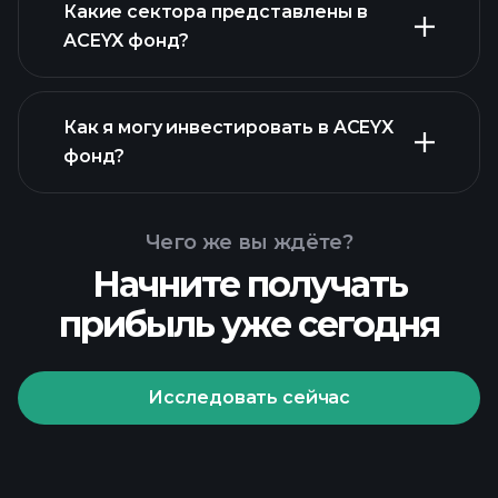
активов ACEYX фонд
Какие сектора представлены в
активов ACEYX фонд
ACEYX фонд?
Как я могу инвестировать в ACEYX
фонд?
Чего же вы ждёте?
Начните получать
прибыль уже сегодня
Исследовать сейчас
Playtrade
Tournaments
рекомендуемого брокера