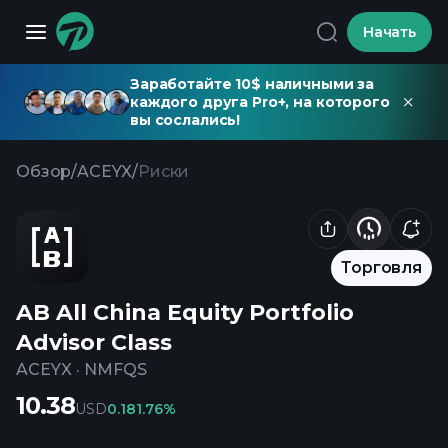
Начать
Заработайте 10$ наличными за
каждого друга Pro+, на которого
вы сослались!
Обзор
/
ACEYX
/
Риски
Торговля
AB All China Equity Portfolio
Advisor Class
ACEYX
·
NMFQS
10.38
USD
0.18
1.76%