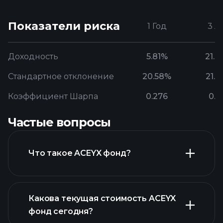
Показатели риска
1 Год
3 Л
Доходность
5.81%
21.
Стандартное отклонение
20.58%
21.6
Коэффициент Шарпа
0.276
0.3
Частые вопросы
Что такое ACEYX фонд?
Какова текущая стоимость ACEYX
фонд сегодня?