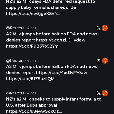
NZ's a2 Milk says FDA deferred request to
supply baby formula, shares slide
https://t.co/nw3jgeKSv4
https://t.co/vH0gB6xzQg
@Reuters
4 лет
A2 Milk jumps before halt on FDA nod news,
denies report https://t.co/rzLiJHydew
https://t.co/F9B37o52Ym
@Reuters
4 лет
A2 Milk jumps before halt on FDA nod news,
denies report https://t.co/4xdJvFY0aw
https://t.co/iUZ5uzliQM
@Reuters
4 лет
NZ's a2 Milk seeks to supply infant formula to
U.S. after Bubs approval
https://t.co/u8eywSdxOz