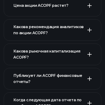
расширенном
Цена акции ACOPF растет?
графике
Какова рекомендация аналитиков
по акции ACOPF?
ACOPF графике
Какова рыночная капитализация
ACOPF?
Публикует ли ACOPF финансовые
наш список акций
отчеты?
финансовые отчеты ACOPF
Когда следующая дата отчета по