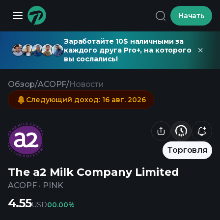
Начать
Заработайте 10$ наличными за
каждого друга Pro+, на которого
вы сослались!
Обзор
/
ACOPF
/
Новости
Следующий доход
:
16 авг. 2026
Торговля
The a2 Milk Company Limited
ACOPF
·
PINK
4.55
USD
0
0.00%