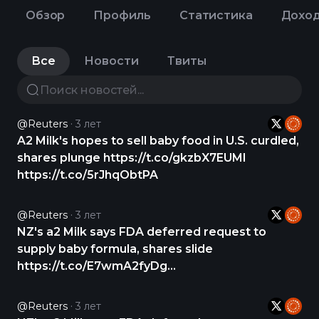
Обзор
Профиль
Статистика
Дохо
Все
Новости
Твиты
@Reuters
3 лет
A2 Milk's hopes to sell baby food in U.S. curdled,
shares plunge https://t.co/gkzbX7EUMl
https://t.co/5rJhqObtPA
@Reuters
3 лет
NZ's a2 Milk says FDA deferred request to
supply baby formula, shares slide
https://t.co/E7wmA2fyDg
https://t.co/vj3QTGHcxv
@Reuters
3 лет