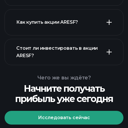
крупнейших работодателей
Как купить акции ARESF?
Стоит ли инвестировать в акции
финансовых
ARESF?
отчетах ARESF
Чего же вы ждёте?
Начните получать
прибыль уже сегодня
Playtrade
Tournaments
рекомендуемого брокера
Исследовать сейчас