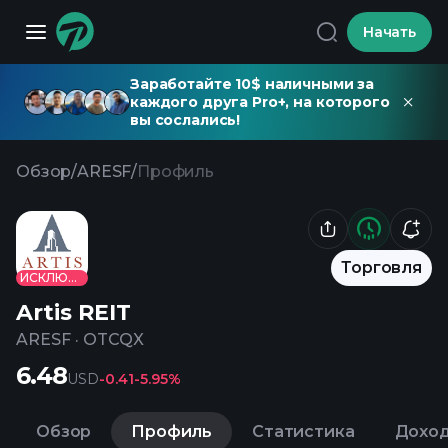
Начать
Заработайте 10$ наличными за
каждого друга Pro+, на которого
вы сослались!
Обзор
/
ARESF
/
Профиль
Торговля
ИСКЛЮЧЕНО
Artis REIT
ARESF
·
OTCQX
6.48
USD
-0.41
-5.95%
Обзор
Профиль
Статистика
Дохо