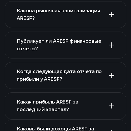
ARESF графике
Какова рыночная капитализация
ARESF?
Публикует ли ARESF финансовые
наш список
отчеты?
акций
финансовые отчеты ARESF
Когда следующая дата отчета по
прибыли у ARESF?
Какая прибыль ARESF за
Календарем
последний квартал?
отчетности
Каковы были доходы ARESF за