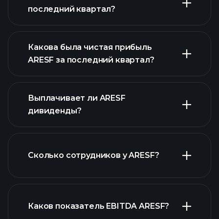
последний квартал?
Какова была чистая прибыль
ARESF за последний квартал?
прибыли ARESF
Выплачивает ли ARESF
финансовых
дивиденды?
отчетах ARESF
Сколько сотрудников у ARESF?
финансовых отчетах ARESF
Каков показатель EBITDA ARESF?