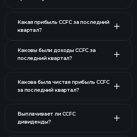
Какая прибыль CCFC за последний
Календарем
квартал?
отчетности
Каковы были доходы CCFC за
последний квартал?
Какова была чистая прибыль CCFC
за последний квартал?
прибыли CCFC
Выплачивает ли CCFC
финансовых
дивиденды?
отчетах CCFC