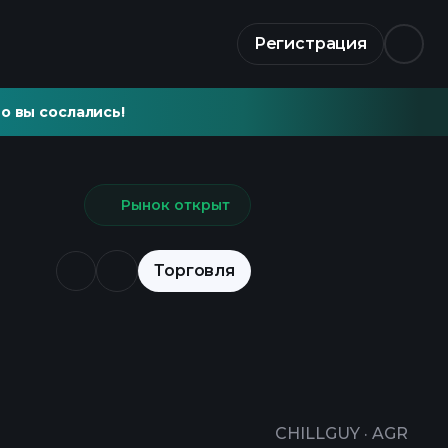
Регистрация
о вы сослались!
Рынок открыт
Торговля
CHILLGUY
·
AGR