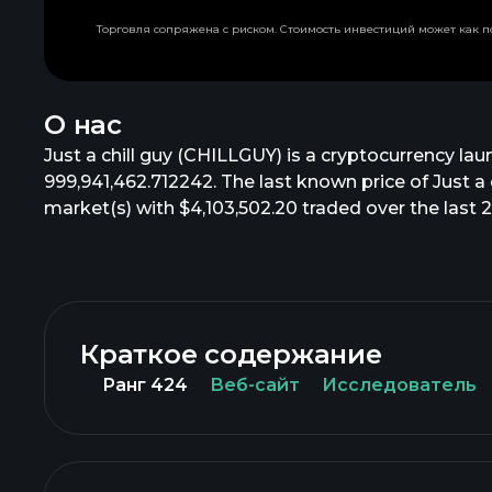
Торговля сопряжена с риском. Стоимость инвестиций может как по
О нас
Just a chill guy (CHILLGUY) is a cryptocurrency lau
999,941,462.712242. The last known price of Just a c
market(s) with $4,103,502.20 traded over the last 2
Краткое содержание
Ранг 424
Веб-сайт
Исследователь