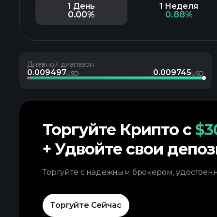
1 День
1 Неделя
0.00%
0.88%
Дневной диапазон
0.009497
0.009745
USD
USD
Торгуйте Крипто с
$3
+ Удвойте свои депоз
Торгуйте с надежным брокером, удостоен
Торгуйте Сейчас