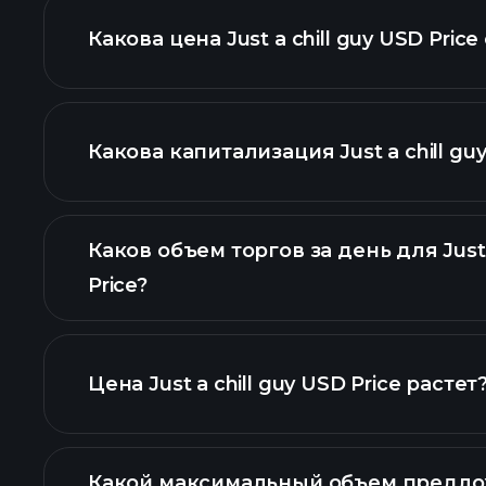
Какова цена Just a chill guy USD Pric
Какова капитализация Just a chill guy
расширенной 
Каков объем торгов за день для Just 
Price?
списком криптовалют
Цена Just a chill guy USD Price растет
этом списке
Какой максимальный объем предлож