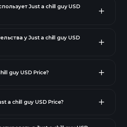
ользует Just a chill guy USD
льства у Just a chill guy USD
hill guy USD Price?
t a chill guy USD Price?