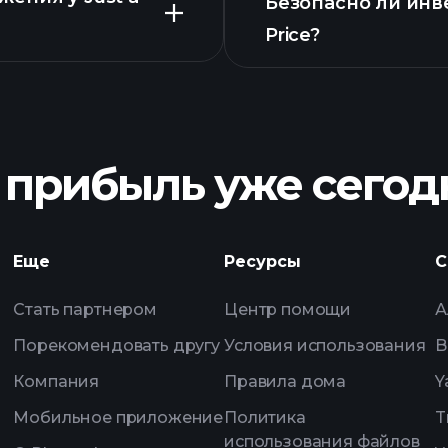
Безопасно ли инвес
Price?
рекоменд
диаграмме Just
Playt
ежедневным рыно
порт
 прибыль уже сегод
Playt
ежедневным рыно
Еще
Ресурсы
С
ИИ
отслеживания
Стать партнером
Центр помощи
А
миллиардеров
Порекомендовать другу
Условия использования
B
Компания
Правила дома
Y
Мобильное приложение
Политика
T
использования файлов