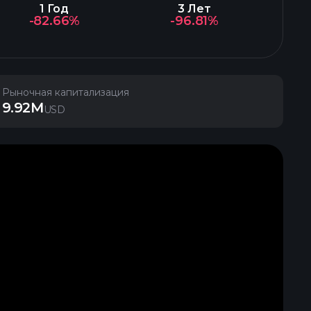
1 Год
3 Лет
-82.66%
-96.81%
Рыночная капитализация
9.92M
USD