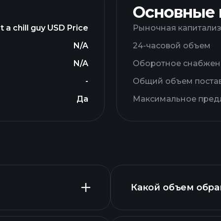
Основные
t a chill guy USD Price
Рыночная капитали
N/A
24-часовой объем
N/A
Оборотное снабжен
-
Общий объем поста
Да
Максимальное пре
Какой объем обраще