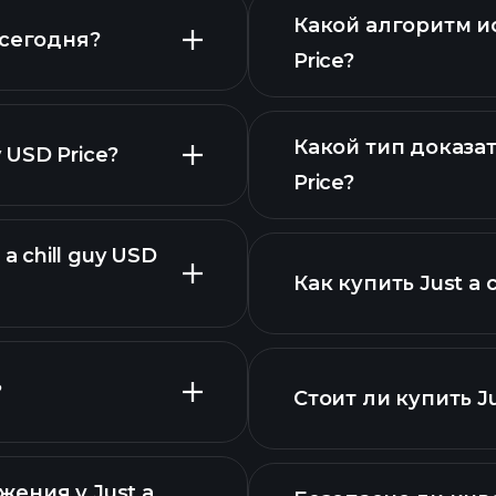
Какой алгоритм исп
e сегодня?
Price?
Какой тип доказате
 USD Price?
Price?
диаграмме
a chill guy USD
Как купить Just a c
?
Стоит ли купить Jus
ения у Just a