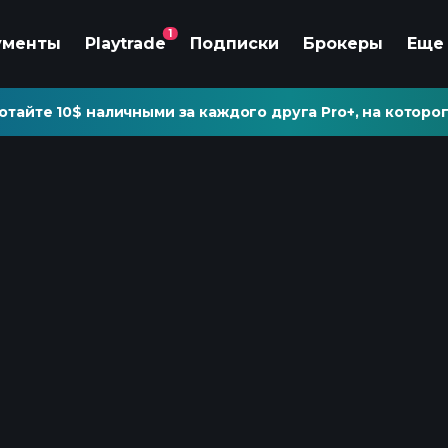
1
ументы
Playtrade
Подписки
Брокеры
Еще
отайте 10$ наличными за каждого друга Pro+, на которог