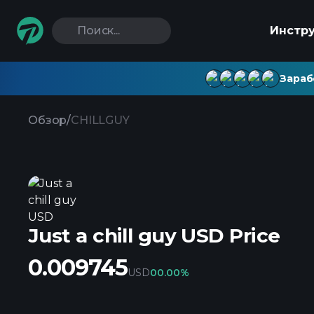
Поиск...
Инстр
Зараб
Обзор
/
CHILLGUY
Just a chill guy USD Price
0.009745
USD
0
0.00%