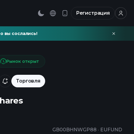
Регистрация
о вы сослались!
Рынок открыт
Торговля
Shares
GB00BHNWGP88
·
EUFUND