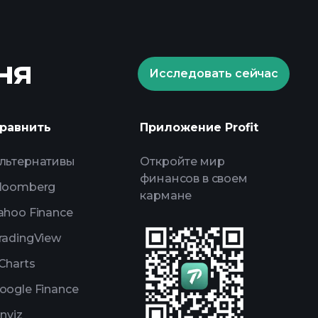
фонд
ня
Исследовать сейчас
Playtrade Tournaments
равнить
Приложение Profit
уемого брокера
льтернативы
Откройте мир
финансов в своем
loomberg
кармане
ahoo Finance
radingView
Charts
oogle Finance
inviz