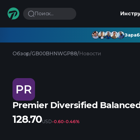
Поиск...
Инстр
Зараб
Обзор
/
GB00BHNWGP88
/
Новости
PR
Premier Diversified Balance
128.70
USD
-0.60
-0.46%