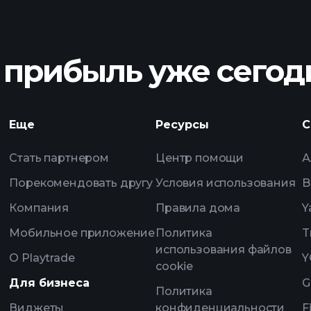
GB00BHNWGP88 
 прибыль уже сегод
Еще
Ресурсы
С
рекоменд
Стать партнером
Центр помощи
А
Порекомендовать другу
Условия использования
B
Компания
Правила дома
Y
Мобильное приложение
Политика
T
использования файлов
О Playtrade
Y
cookie
Для бизнеса
G
Политика
Виджеты
конфиденциальности
F