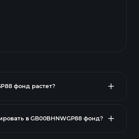
88 фонд растет?
стировать в GB00BHNWGP88 фонд?
диаграмме