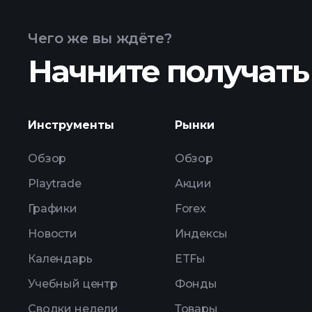
Чего же вы ждёте?
Начните получать
расширенной диаграмме
Инструменты
Рынки
Обзор
Обзор
Playtrade
Акции
Графики
Forex
Новости
Индексы
Календарь
ETFы
Учебный центр
Фонды
Сводки недели
Товары