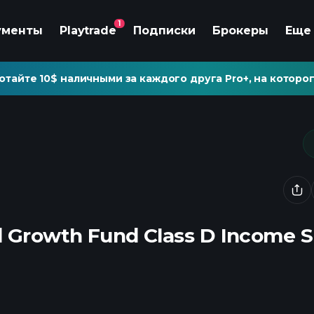
1
ументы
Playtrade
Подписки
Брокеры
Еще
отайте 10$ наличными за каждого друга Pro+, на которог
d Growth Fund Class D Income 