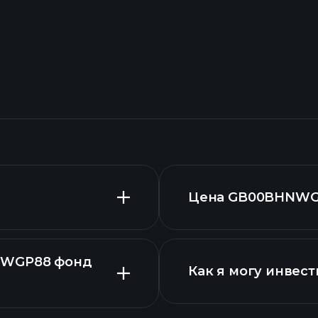
Цена GB00BHNWGP
NWGP88 фонд
Как я могу инве