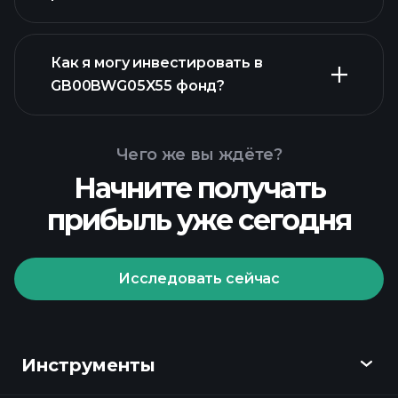
Как я могу инвестировать в
расширенной диаграмме
GB00BWG05X55 фонд?
диаграмме GB00BWG05X55
Чего же вы ждёте?
фонд
Начните получать
прибыль уже сегодня
Исследовать сейчас
Playtrade
Tournaments
рекомендуемого брокера
Инструменты