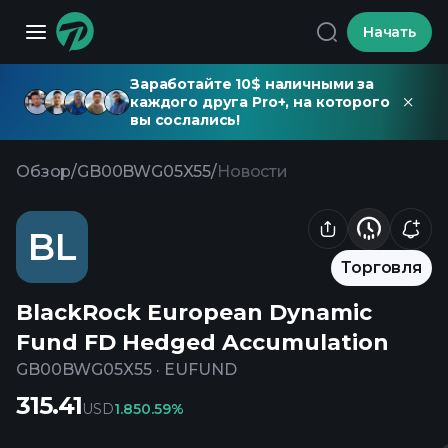
Начать
Заработайте 10$ наличными за
каждого друга Pro+, на которого
вы сослались!
Обзор
/
GB00BWG05X55
/
Новости
BL
Торговля
BlackRock European Dynamic
Fund FD Hedged Accumulation
GB00BWG05X55
·
EUFUND
315.41
USD
1.85
0.59%