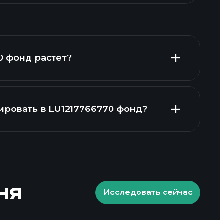
0 фонд растет?
ировать в LU1217766770 фонд?
диаграмме
д
ня
Исследовать сейчас
Playtrade Tournaments