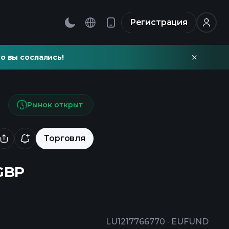
Регистрация
о вы сослались!
Рынок открыт
Торговля
-GBP
LU1217766770
·
EUFUND