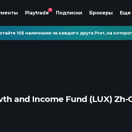
1
ументы
Playtrade
Подписки
Брокеры
Еще
отайте 10$ наличными за каждого друга Pro+, на которог
wth and Income Fund (LUX) Zh