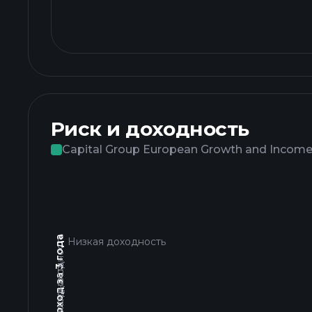
Риск и доходность
Capital Group European Growth and Incom
Высокая доходность
Общий доход за 3 года
Низкая доходность
Низкая доходность