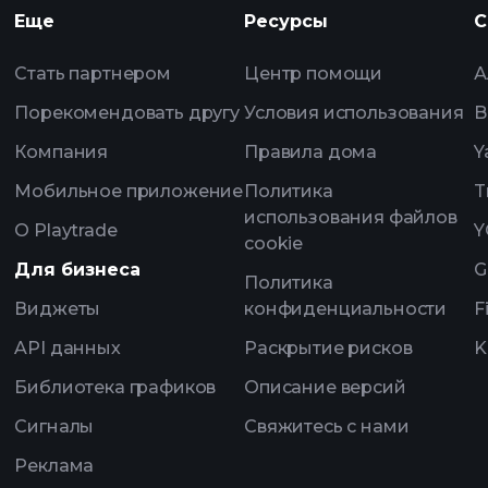
Еще
Ресурсы
С
рекоменд
Стать партнером
Центр помощи
А
Порекомендовать другу
Условия использования
B
Компания
Правила дома
Y
Мобильное приложение
Политика
T
использования файлов
О Playtrade
Y
cookie
Для бизнеса
G
Политика
Виджеты
конфиденциальности
F
API данных
Раскрытие рисков
K
Библиотека графиков
Описание версий
Сигналы
Свяжитесь с нами
Реклама