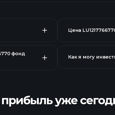
Цена LU121776677
6770 фонд
Как я могу инвест
LU1217766770 фон
 прибыль уже сегод