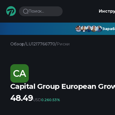
Поиск...
Инстр
Зараб
Обзор
/
LU1217766770
/
Риски
CA
Capital Group European Gro
48.49
USD
0.26
0.53%