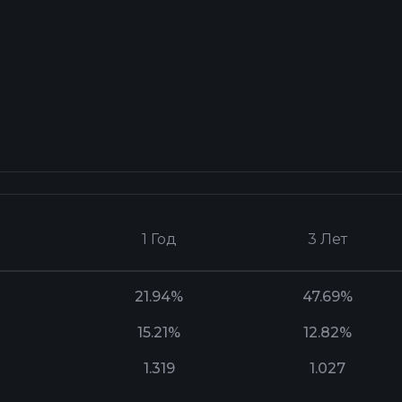
1 Год
3 Лет
21.94%
47.69%
15.21%
12.82%
1.319
1.027