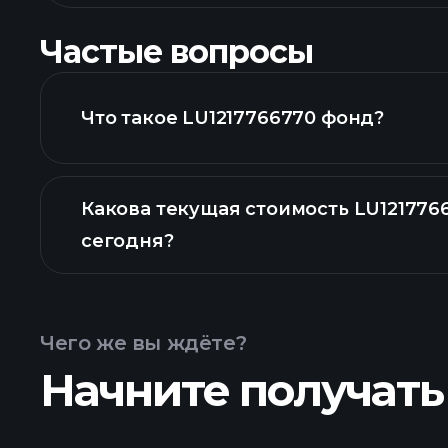
Частые вопросы
Что такое LU1217766770 фонд?
Какова текущая стоимость LU121776
сегодня?
Чего же вы ждёте?
Начните получать
расширенной диаграмме