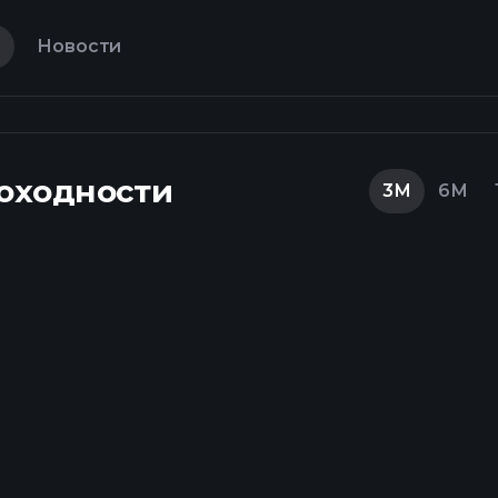
Новости
оходности
3М
6М