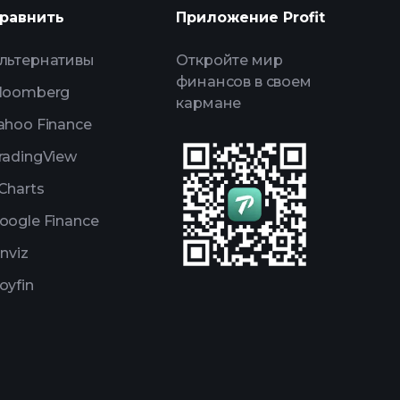
равнить
Приложение Profit
уемого брокера
льтернативы
Откройте мир
финансов в своем
loomberg
кармане
ahoo Finance
radingView
Charts
oogle Finance
inviz
oyfin