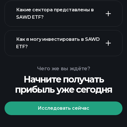
SAWD ETF
Какие сектора представлены в
активов SAWD ETF
SAWD ETF?
Как я могу инвестировать в SAWD
ETF?
Чего же вы ждёте?
Начните получать
прибыль уже сегодня
Исследовать сейчас
Playtrade Tournaments
рекомендуемого
брокера