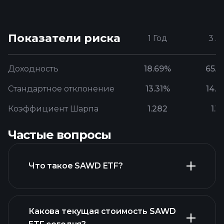
Показатели риска
1 Год
3 Л
Доходность
18.69%
65.
Стандартное отклонение
13.31%
14.3
Коэффициент Шарпа
1.282
1.1
Частые вопросы
Что такое SAWD ETF?
Какова текущая стоимость SAWD