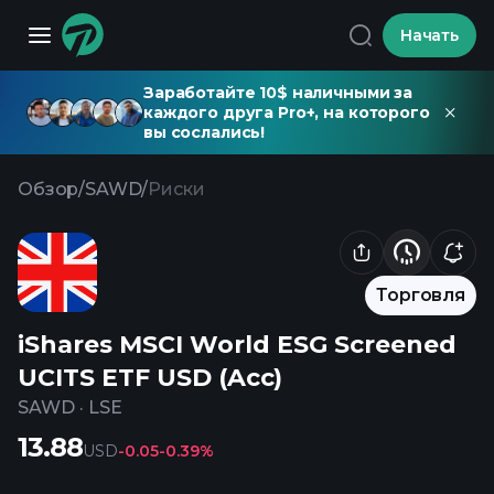
Начать
Заработайте 10$ наличными за
каждого друга Pro+, на которого
вы сослались!
Обзор
/
SAWD
/
Риски
Торговля
iShares MSCI World ESG Screened
UCITS ETF USD (Acc)
SAWD
·
LSE
13.88
USD
-0.05
-0.39%