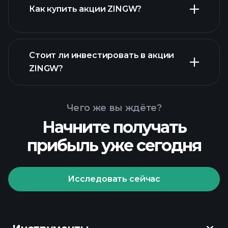
Как купить акции ZINGW?
Стоит ли инвестировать в акции
финансовых отчетах ZINGW
ZINGW?
Чего же вы ждёте?
Начните получать
прибыль уже сегодня
Playtrade
Tournaments
рекомендуемого брокера
Исследовать сейчас