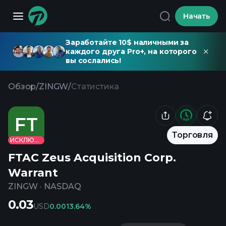
Начать
Заработайте 10$ наличными за
каждого друга Pro+, на которого
вы сослались!
Обзор
/
ZINGW
/
Статистика
FT
Торговля
ИСКЛЮЧЕНО
FTAC Zeus Acquisition Corp.
Warrant
ZINGW
·
NASDAQ
0.03
USD
0.00
13.64%