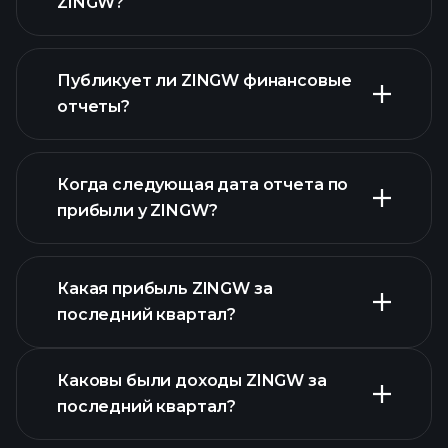
ZINGW?
Публикует ли ZINGW финансовые
наш список акций
отчеты?
финансовые отчеты ZINGW
Когда следующая дата отчета по
прибыли у ZINGW?
Какая прибыль ZINGW за
Календарем
последний квартал?
отчетности
Каковы были доходы ZINGW за
последний квартал?