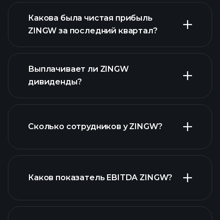
Какова была чистая прибыль
ZINGW за последний квартал?
прибыли ZINGW
Выплачивает ли ZINGW
финансовых отчетах ZINGW
дивиденды?
Сколько сотрудников у ZINGW?
финансовых отчетах ZINGW
акций с высокими дивидендами
Каков показатель EBITDA ZINGW?
крупнейших
работодателей