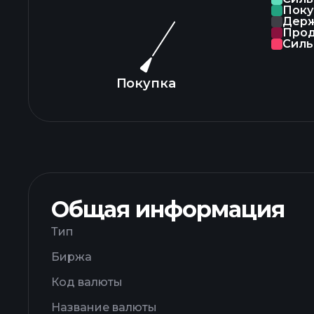
Поку
Дер
Про
Силь
Покупка
Общая информация
Тип
Биржа
Код валюты
Название валюты