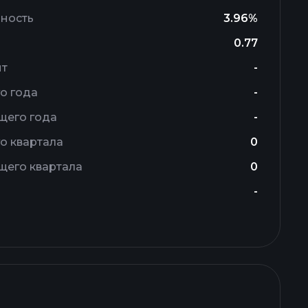
ность
3.96%
0.77
ит
-
о года
-
щего года
-
о квартала
0
щего квартала
0
-