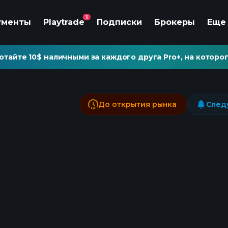
1
ументы
Playtrade
Подписки
Брокеры
Еще
отайте 10$ наличными за каждого друга Pro+, на которог
До открытия рынка
След