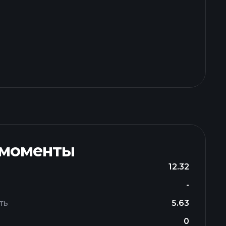
 моменты
12.32
-
ть
5.63
0