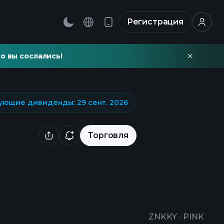
Регистрация
о вы сослались!
ующие дивиденды
:
29 сент. 2026
Торговля
ZNKKY
·
PINK