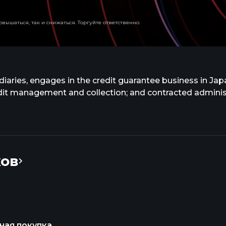
вышаться, так и снижаться. Торгуйте ответственно.
aries, engages in the credit guarantee business in Japa
edit management and collection; and contracted adminis
ков
ная покупка