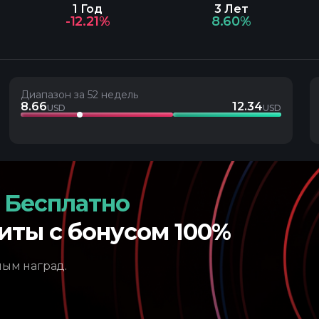
1 Год
3 Лет
-12.21%
8.60%
Диапазон за 52 недель
8.66
12.34
USD
USD
 Бесплатно
иты с бонусом 100%
ным наград.