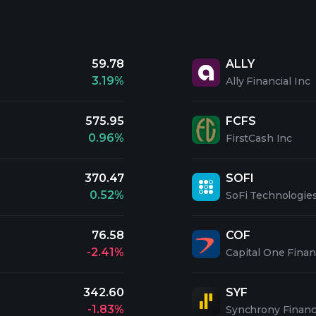
59.78
ALLY
3.19%
Ally Financial Inc
575.95
FCFS
0.96%
FirstCash Inc
370.47
SOFI
0.52%
SoFi Technologies
76.58
COF
-2.41%
Capital One Finan
342.60
SYF
-1.83%
Synchrony Financ