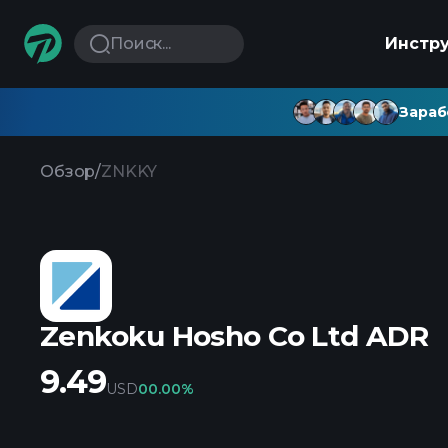
Поиск...
Инстр
Зараб
Обзор
/
ZNKKY
Zenkoku Hosho Co Ltd ADR
9.49
USD
0
0.00%