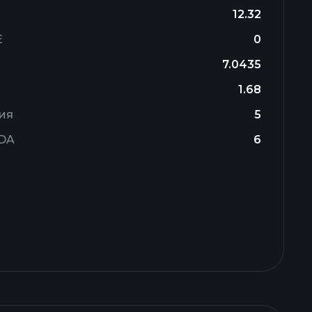
12.32
E
0
7.0435
1.68
ия
5
TDA
6