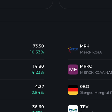
73.50
MRK
10.53%
Merck KGaA
14.80
MRKC
ME
4.23%
MERCK KGAA NA
4.37
0BO
2.54%
Jiangsu Hengrui P
36.60
TEV