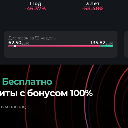
1 Год
3 Лет
-46.37%
-58.48%
Диапазон за 52 недель
62.50
135.82
EUR
EUR
 Бесплатно
иты с бонусом 100%
ным наград.