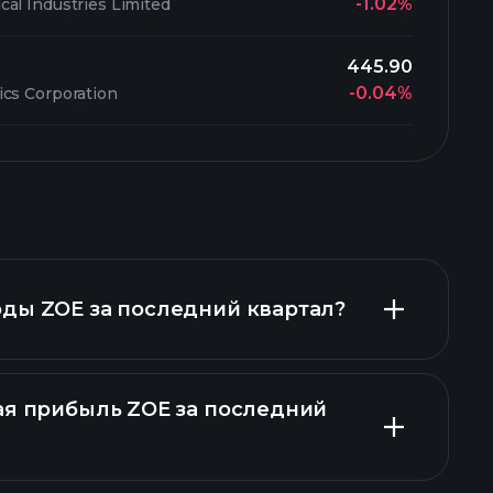
-1.02%
al Industries Limited
445.90
-0.04%
ics Corporation
ды ZOE за последний квартал?
ая прибыль ZOE за последний