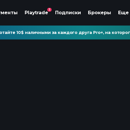
1
ументы
Playtrade
Подписки
Брокеры
Еще
отайте 10$ наличными за каждого друга Pro+, на которог