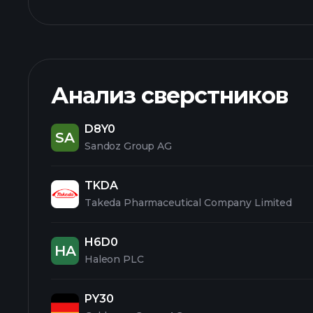
Анализ сверстников
D8Y0
SA
Sandoz Group AG
TKDA
Takeda Pharmaceutical Company Limited
H6D0
HA
Haleon PLC
PY30