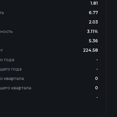
1.81
ть
6.77
2.03
ность
3.11%
5.36
ит
224.58
о года
-
щего года
-
о квартала
0
щего квартала
0
-