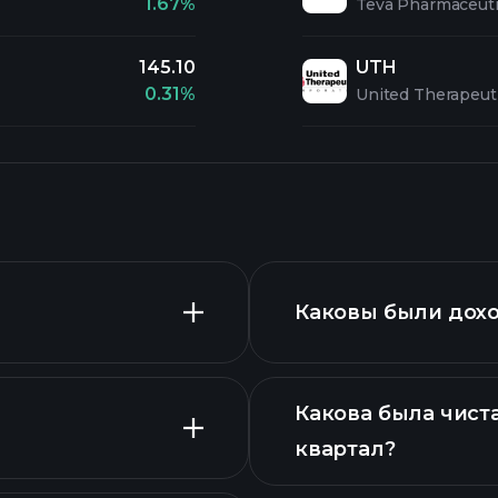
1.67%
Teva Pharmaceutic
145.10
UTH
0.31%
United Therapeut
Каковы были дохо
Какова была чист
квартал?
сширенном