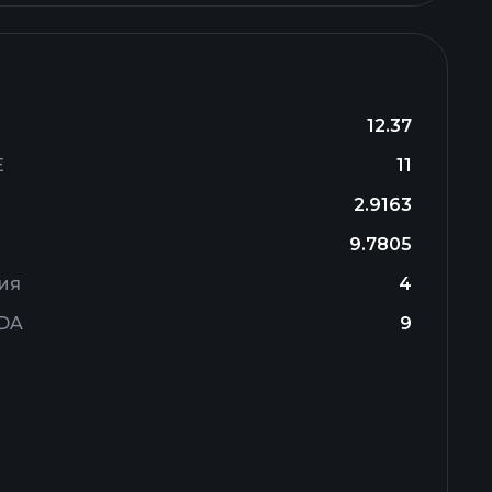
12.37
E
11
2.9163
9.7805
ия
4
TDA
9