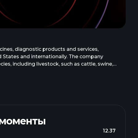
ines, diagnostic products and services,
ed States and internationally. The company
s, including livestock, such as cattle, swine,
tion, other pharmaceutical, and animal health
tic products, instruments and reagents, rapid
rmaceutical products, which include nutritionals,
roducts to veterinarians, livestock producers, and
tibiotics for animal health. Zoetis Inc. was
 моменты
12.37