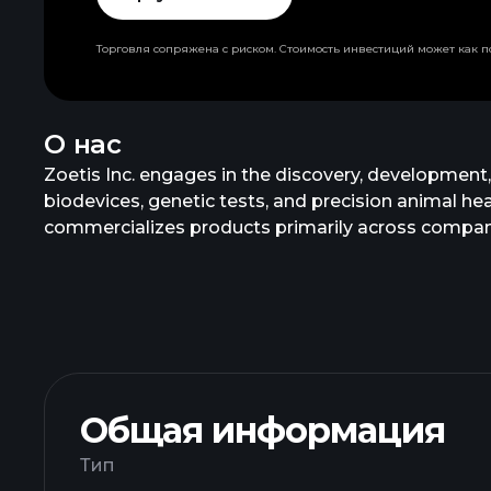
Торговля сопряжена с риском. Стоимость инвестиций может как по
О нас
Zoetis Inc. engages in the discovery, development
biodevices, genetic tests, and precision animal hea
commercializes products primarily across companion
poultry, fish, and sheep. It also offers parasiticid
diagnostics. In addition, the company provides ani
immunoassay tests, reference laboratory kits and 
as well as products and services in biodevices, gen
pet owners. The company has collaborated with Blac
incorporated in 2012 and is headquartered in Pars
Общая информация
Тип