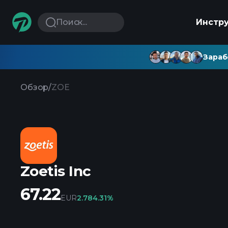
Поиск...
Инстр
Зараб
Обзор
/
ZOE
Zoetis Inc
67.22
EUR
2.78
4.31%