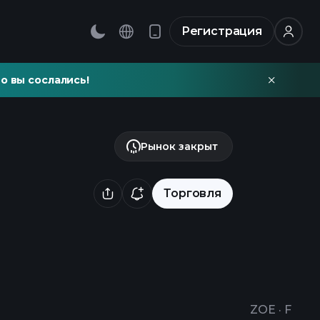
Регистрация
о вы сослались!
Рынок закрыт
Торговля
ZOE
·
F