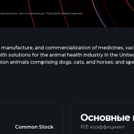
вышаться, так и снижаться. Торгуйте ответственно.
, manufacture, and commercialization of medicines, vacc
lth solutions for the animal health industry in the Unit
 animals comprising dogs, cats, and horses; and specie
es, vaccines, dermatology, anti-infectives, pain and seda
mal health diagnostics, including point-of-care diagnos
services, and blood glucose monitors; and other non-pha
etic tests, and precision animal health. It markets its p
ksmith Medicines, Inc. to discover and develop novel an
ippany, New Jersey.
Основные
Common Stock
P/E коэффициент