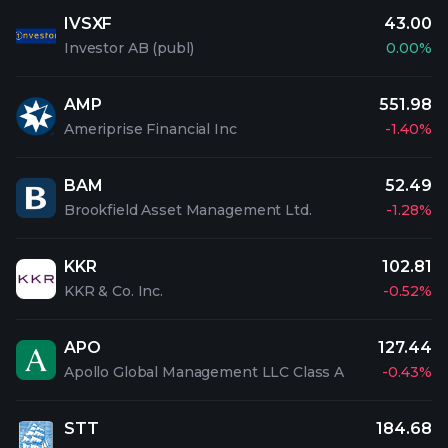
IVSXF
43.00
Investor AB (publ)
0.00%
AMP
551.98
Ameriprise Financial Inc
-1.40%
BAM
52.49
Brookfield Asset Management Ltd.
-1.28%
KKR
102.81
KKR & Co. Inc.
-0.52%
APO
127.44
Apollo Global Management LLC Class A
-0.43%
STT
184.68