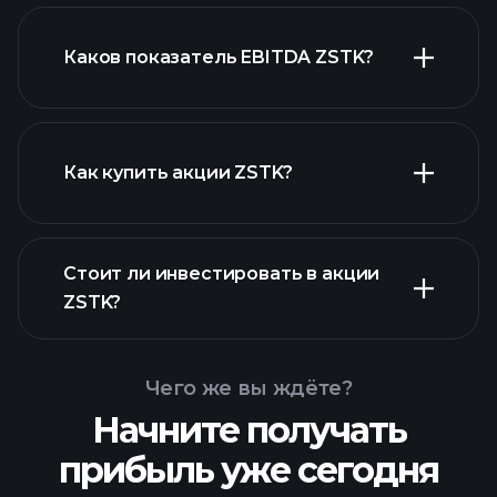
Каков показатель EBITDA ZSTK?
крупнейших
работодателей
Как купить акции ZSTK?
Стоит ли инвестировать в акции
финансовых отчетах
ZSTK?
ZSTK
Чего же вы ждёте?
Начните получать
прибыль уже сегодня
Playtrade
Tournaments