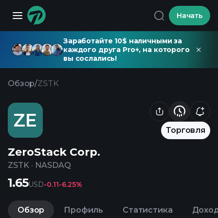
Начать
Заработайте 10$ наличными за
каждого друга Pro+, на которого
вы сослались!
Обзор
/
ZSTK
ZE
Торговля
ZeroStack Corp.
ZSTK
·
NASDAQ
1.65
USD
-0.11
-6.25%
Обзор
Профиль
Статистика
Дохо