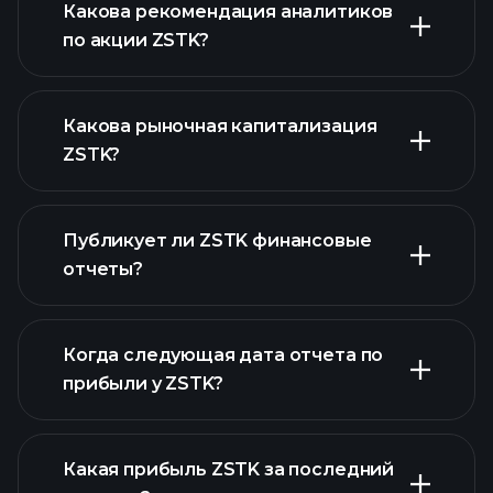
Какова рекомендация аналитиков
по акции ZSTK?
ZSTK графике
Какова рыночная капитализация
ZSTK?
Публикует ли ZSTK финансовые
наш список акций
отчеты?
финансовые отчеты ZSTK
Когда следующая дата отчета по
прибыли у ZSTK?
Какая прибыль ZSTK за последний
Календарем