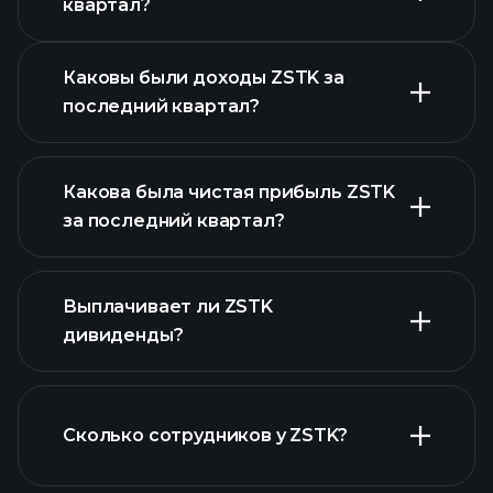
квартал?
отчетности
Каковы были доходы ZSTK за
последний квартал?
Какова была чистая прибыль ZSTK
за последний квартал?
прибыли ZSTK
Выплачивает ли ZSTK
финансовых
дивиденды?
отчетах ZSTK
Сколько сотрудников у ZSTK?
финансовых отчетах ZSTK
акций с высокими
дивидендами