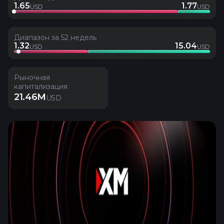
1.65
1.77
USD
USD
Диапазон за 52 недель
1.32
15.04
USD
USD
Рыночная
капитализация
21.46M
USD