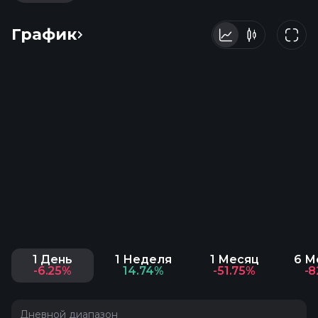
График
1 День
1 Неделя
1 Месяц
6 М
-6.25%
14.74%
-51.75%
-8
Дневной диапазон