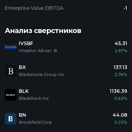
Enterprise Value EBITDA
-1
Анализ сверстников
IVSBF
45.31
Investor AB ser. B
2.97%
BX
137.13
Blackstone Group Inc
2.76%
BLK
1136.39
BlackRock Inc
0.63%
BN
44.08
Brookfield Corp
0.23%