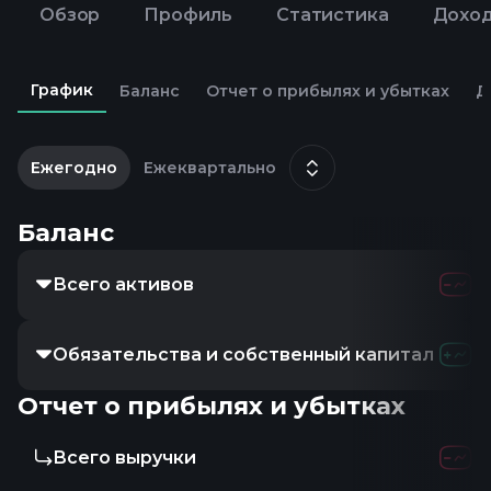
Обзор
Профиль
Статистика
Дохо
График
Баланс
Отчет о прибылях и убытках
Д
2
д
Ежегодно
Ежеквартально
Баланс
Всего активов
347.38M
3
Обязательства и собственный капитал
347.38M
3
Отчет о прибылях и убытках
Всего выручки
-
-