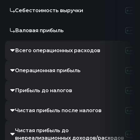
Себестоимость выручки
-
1.3
Валовая прибыль
-
-1.3
Всего операционных расходов
988.19K
Операционная прибыль
-1M
-1.
Прибыль до налогов
-9.83M
2
Чистая прибыль после налогов
-
27.4
Чистая прибыль до
-
27.4
внереализационных доходов/расходов