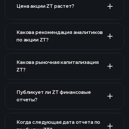
Цена акции ZT растет?
расширенном графике
Какова рекомендация аналитиков
по акции ZT?
ZT
графике
Какова рыночная капитализация
ZT?
Публикует ли ZT финансовые
наш список акций
отчеты?
финансовые отчеты ZT
Когда следующая дата отчета по