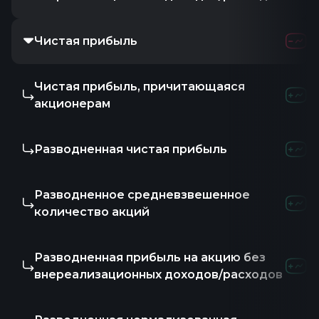
Чистая прибыль
-18.65M
2
Чистая прибыль, причитающаяся
-11.79M
5
акционерам
Разводненная чистая прибыль
-11.79M
5
Разводненное средневзвешенное
8
9
количество акций
Разводненная прибыль на акцию без
-
3.0
внереализационных доходов/расходов