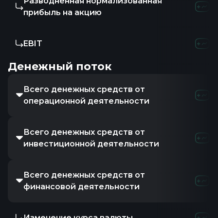
Разводненная нормализованная
-1.47
6
прибыль на акцию
EBIT
-1M
28.
Денежный поток
Всего денежных средств от
-1.01M
2
операционной деятельности
Всего денежных средств от
-414M
-
инвестиционной деятельности
Всего денежных средств от
347.6
финансовой деятельности
Изменение курса валюты
-
-