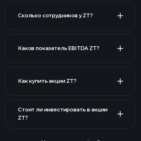
Сколько сотрудников у ZT?
финансовых отчетах ZT
акций с высокими
дивидендами
Каков показатель EBITDA ZT?
крупнейших
работодателей
Как купить акции ZT?
финансовых
Стоит ли инвестировать в акции
отчетах ZT
ZT?