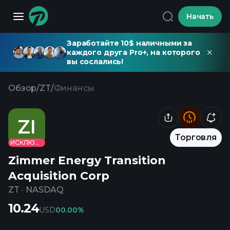
Начать
Заработайте 10$ наличными за
каждого друга Pro+, на которого
вы сослались!
Обзор
/
ZT
/
Финансы
ZI
Торговля
ИСКЛЮЧЕНО
Zimmer Energy Transition
Acquisition Corp
ZT
·
NASDAQ
10.24
USD
0
0.00%