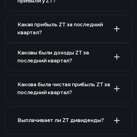
прибыли у ZT?
Какая прибыль ZT за последний
Календарем
квартал?
отчетности
Каковы были доходы ZT за
последний квартал?
Какова была чистая прибыль ZT за
последний квартал?
прибыли ZT
Выплачивает ли ZT дивиденды?
финансовых отчетах ZT