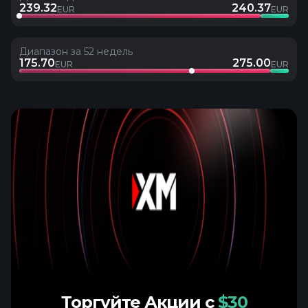
239.32
240.37
EUR
EUR
Диапазон за 52 недель
175.70
275.00
EUR
EUR
Торгуйте Акции с
$30