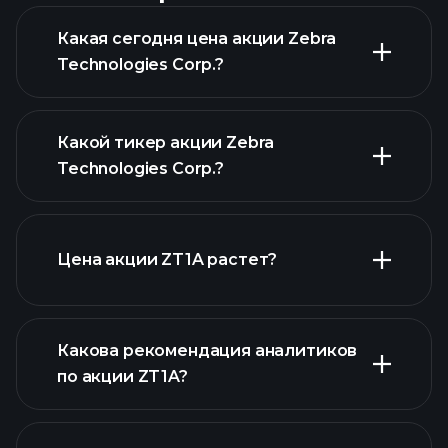
Какая сегодня цена акции Zebra
Technologies Corp.?
Какой тикер акции Zebra
Technologies Corp.?
расширенном
Цена акции ZT1A растет?
графике
Какова рекомендация аналитиков
по акции ZT1A?
ZT1A графике