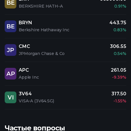
BE
BERKSHIRE HATH-A
0.91%
BRYN
443.75
BE
Berkshire Hathaway Inc
0.83%
CMC
306.55
JP
JPMorgan Chase & Co
0.54%
APC
261.05
AP
Apple Inc
-9.39%
3V64
317.50
VI
VISA-A (3V64.SG)
-1.55%
Частые вопросы