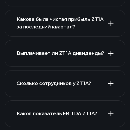
Какова была чистая прибыль ZT1A
за последний квартал?
прибыли
ZT1A
Выплачивает ли ZT1A дивиденды?
финансовых отчетах ZT1A
финансовых отчетах ZT1A
Сколько сотрудников у ZT1A?
акций с высокими
дивидендами
Каков показатель EBITDA ZT1A?
крупнейших
работодателей