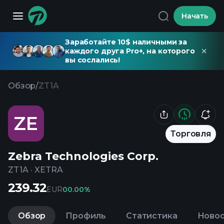
Начать
Заработайте 10$ наличными за
каждого друга Pro+, на которого
вы сослались!
Обзор
/
ZT1A
ZE
Торговля
Zebra Technologies Corp.
ZT1A
·
XETRA
239.32
EUR
0
0.00%
Обзор
Профиль
Статистика
Ново