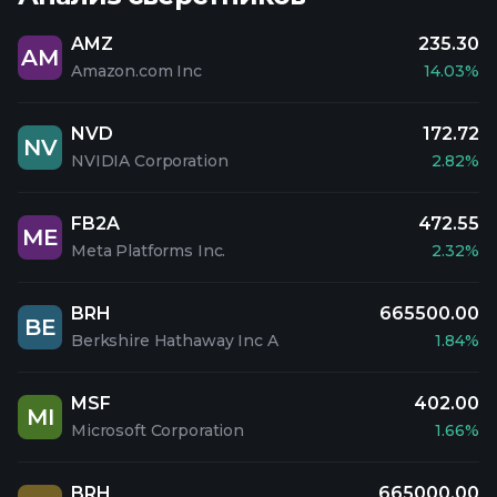
AMZ
235.30
AM
Amazon.com Inc
14.03%
NVD
172.72
NV
NVIDIA Corporation
2.82%
FB2A
472.55
ME
Meta Platforms Inc.
2.32%
BRH
665500.00
BE
Berkshire Hathaway Inc A
1.84%
MSF
402.00
MI
Microsoft Corporation
1.66%
BRH
665000.00