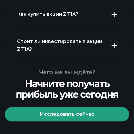
Как купить акции ZT1A?
Стоит ли инвестировать в акции
финансовых отчетах ZT1A
ZT1A?
Чего же вы ждёте?
Начните получать
прибыль уже сегодня
Playtrade
Tournaments
рекомендуемого брокера
Исследовать сейчас