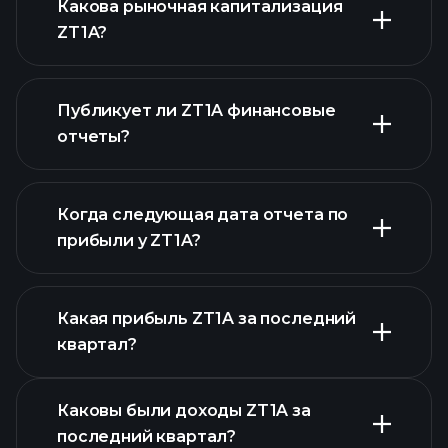
Какова рыночная капитализация
ZT1A?
Публикует ли ZT1A финансовые
наш список акций
отчеты?
финансовые отчеты ZT1A
Когда следующая дата отчета по
прибыли у ZT1A?
Какая прибыль ZT1A за последний
Календарем
квартал?
отчетности
Каковы были доходы ZT1A за
последний квартал?