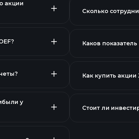
о акции
финансовых отчет
Сколько сотрудни
с высокими диви
ZTOEF
OEF?
Каков показатель
крупнейши
ций
четы?
Как купить акции
вые отчеты ZTOEF
ибыли у
финансовых отчет
Стоит ли инвести