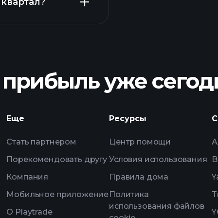
 квартал?
Playtrade Tourn
брокера
 прибыль уже сегод
Playt
Еще
Ресурсы
С
ежедневным рыноч
Стать партнером
Центр помощи
А
отслеживания
Порекомендовать другу
Условия использования
B
Компания
Правила дома
Y
Мобильное приложение
Политика
T
использования файлов
О Playtrade
Y
cookie