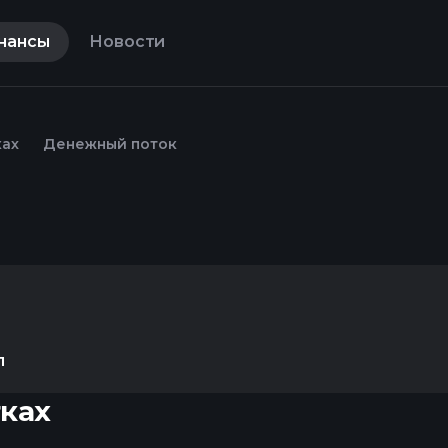
нансы
Новости
ках
Денежный поток
л
тках