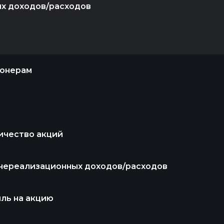
ых доходов/расходов
ионерам
ичество акций
внереализационных доходов/расходов
ль на акцию