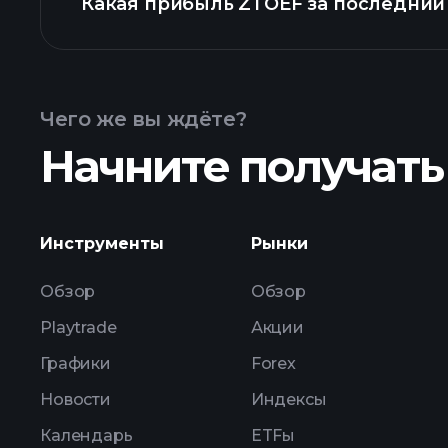
Какая прибыль ZTOEF за последний
Календарем отчетности
Чего же вы ждёте?
Начните получать
Инструменты
Рынки
прибыли ZTOEF
Обзор
Обзор
Playtrade
Акции
Графики
Forex
Новости
Индексы
Календарь
ETFы