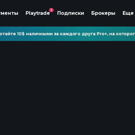
1
ументы
Playtrade
Подписки
Брокеры
Еще
отайте 10$ наличными за каждого друга Pro+, на которог