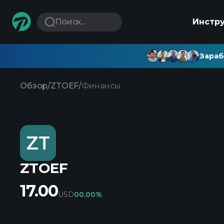
Поиск...
Инстр
Зараб
Обзор
/
ZTOEF
/
Финансы
ZT
ZTOEF
17.00
USD
0
0.00%