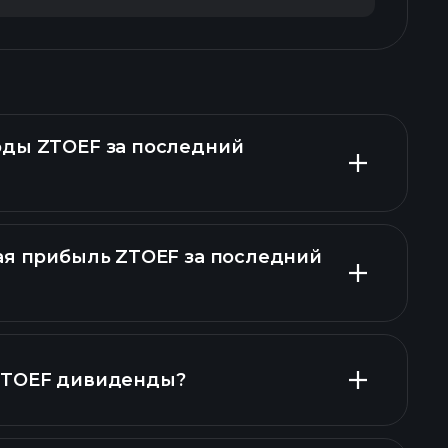
оды ZTOEF за последний
ая прибыль ZTOEF за последний
финансовых отчетах ZTOEF
ZTOEF дивиденды?