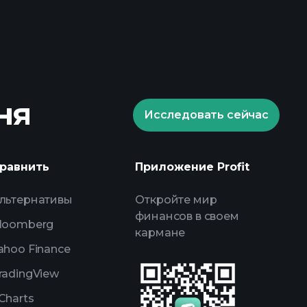
aments
рекомендуемого
ня
Исследовать сейчас
rade Tournaments
равнить
Приложение Profit
ным анализам, powered by AI
списки для
льтернативы
Откройте мир
портфелями миллиардера
финансов в своем
loomberg
кармане
ahoo Finance
radingView
Charts