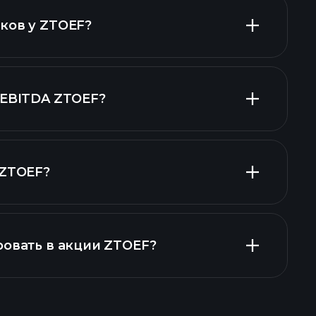
ах ZTOEF
акций
ков у ZTOEF?
дендами
 EBITDA ZTOEF?
х работодателей
 ZTOEF?
ах ZTOEF
ровать в акции ZTOEF?