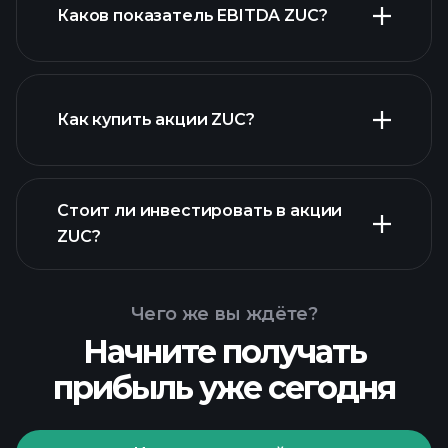
Каков показатель EBITDA ZUC?
крупнейших
работодателей
Как купить акции ZUC?
Стоит ли инвестировать в акции
финансовых отчетах ZUC
ZUC?
Чего же вы ждёте?
Начните получать
прибыль уже сегодня
Playtrade
Tournaments
рекомендуемого брокера