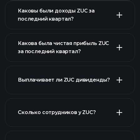
Каковы были доходы ZUC за
последний квартал?
Какова была чистая прибыль ZUC
за последний квартал?
прибыли ZUC
Выплачивает ли ZUC дивиденды?
финансовых
отчетах ZUC
Сколько сотрудников у ZUC?
финансовых отчетах ZUC
акций с высокими
дивидендами