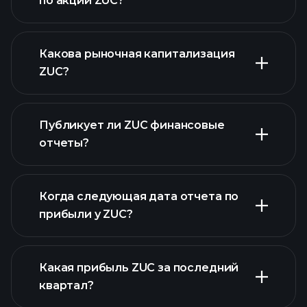
по акции ZUC?
ZUC графике
Какова рыночная капитализация
ZUC?
Публикует ли ZUC финансовые
наш список акций
отчеты?
финансовые отчеты ZUC
Когда следующая дата отчета по
прибыли у ZUC?
Какая прибыль ZUC за последний
Календарем
квартал?
отчетности