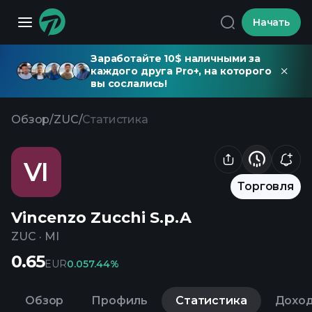
Начать
Заработайте 10$ наличными за
каждого друга Pro+, на которого
вы сослались!
Обзор
/
ZUC
/
Статистика
VI
Торговля
Vincenzo Zucchi S.p.A
ZUC
·
MI
0.65
EUR
0.05
7.44%
Обзор
Профиль
Статистика
Дохо