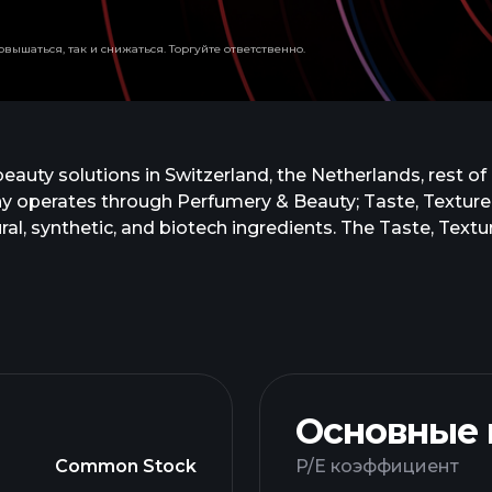
вышаться, так и снижаться. Торгуйте ответственно.
eauty solutions in Switzerland, the Netherlands, rest of
ny operates through Perfumery & Beauty; Taste, Texture
al, synthetic, and biotech ingredients. The Taste, Tex
sugar reduction; and food enzymes, hydrocolloids, cultures
 segment provides solutions for the early life nutrition
ovement markets. This segment also offers vitamins, nutr
obiotics and prebiotics, and active pharmaceutical ingr
l as expert services in regulatory affairs and nutrition
Основные
Common Stock
P/E коэффициент