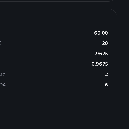
60.00
E
20
1.9675
0.9675
ия
2
TDA
6