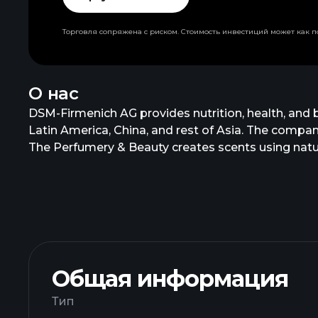
Торговля сопряжена с риском. Стоимость инвестиций может как по
О нас
DSM-Firmenich AG provides nutrition, health, and b
Latin America, China, and rest of Asia. The compa
The Perfumery & Beauty creates scents using natur
solutions, including flavors, natural extracts, and 
plant-based proteins. The Health, Nutrition & Care
nutrition, biomedical materials, and nutrition impr
nutraceuticals, digestive enzymes, postbiotics, pr
ready, and personalized nutrition solutions, as wel
in Kaiseraugst, Switzerland.
Общая информация
Тип