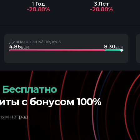
1 Год
3 Лет
-28.88%
-28.88%
Диапазон за 52 недель
4.86
8.30
EUR
EUR
 Бесплатно
иты с бонусом 100%
ным наград.