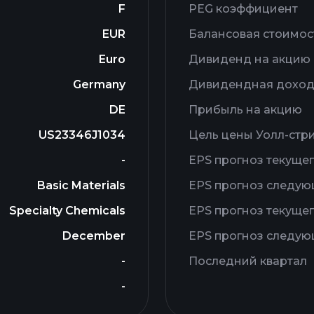
F
PEG коэффициент
EUR
Балансовая стоимос
Euro
Дивиденд на акцию
Germany
Дивидендная доход
DE
Прибыль на акцию
US23346J1034
Цель цены Уолл-стр
-
EPS прогноз текущег
Basic Materials
EPS прогноз следую
Specialty Chemicals
EPS прогноз текущег
December
EPS прогноз следую
-
Последний квартал
-