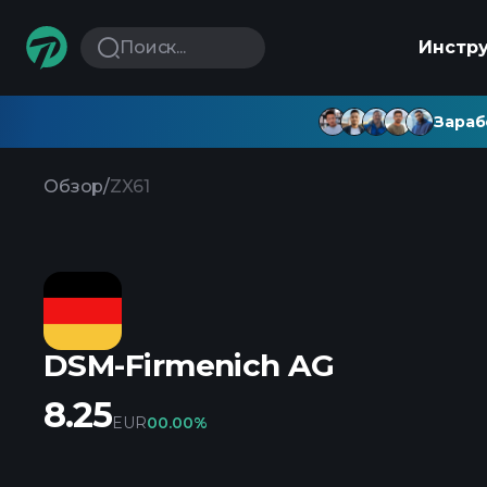
Поиск...
Инстр
Зараб
Обзор
/
ZX61
DSM-Firmenich AG
8.25
EUR
0
0.00%