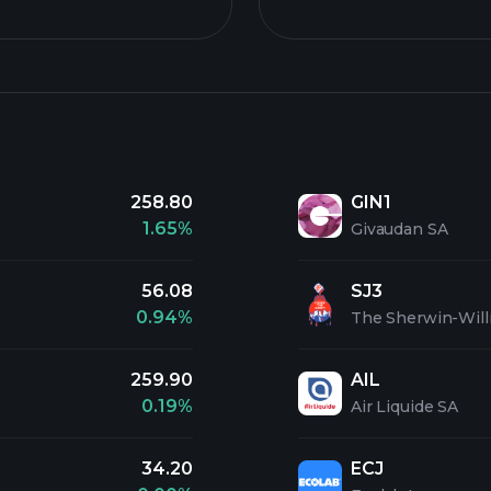
258.80
GIN1
1.65%
Givaudan SA
56.08
SJ3
0.94%
The Sherwin-Wil
259.90
AIL
0.19%
Air Liquide SA
34.20
ECJ