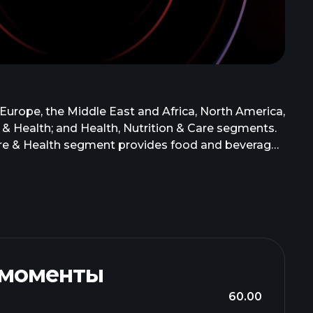
 Europe, the Middle East and Africa, North America,
 & Health; and Health, Nutrition & Care segments.
ture & Health segment provides food and beverages
, natural colorants, nutritional ingredients, and
, dietary supplement, pharmaceutical, medical
itional lipids, minerals, carotenoids, botanical
edients; biomedical solutions; and premix, market-
. DSM-Firmenich AG was founded in 1902 and is based
 моменты
60.00