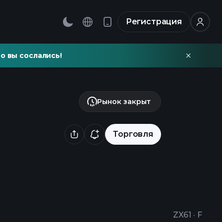
Регистрация
о вы сослались!
Рынок закрыт
Торговля
ZX61
·
F