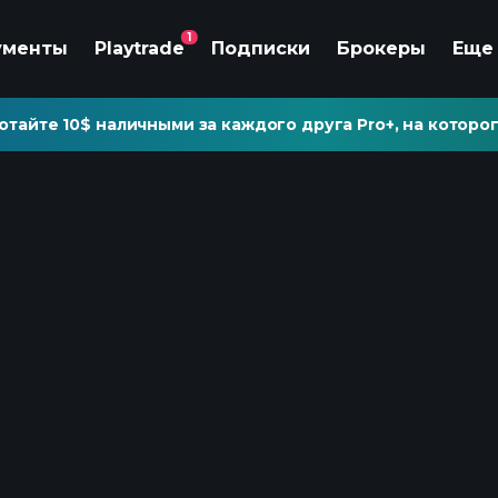
1
ументы
Playtrade
Подписки
Брокеры
Еще
отайте 10$ наличными за каждого друга Pro+, на которог