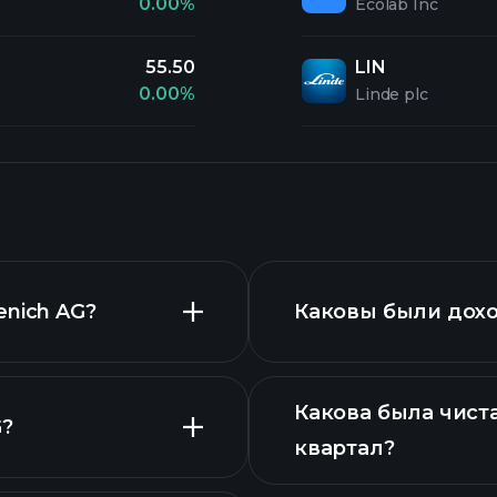
0.00%
Ecolab Inc
55.50
LIN
0.00%
Linde plc
enich AG?
Каковы были дохо
Какова была чист
G?
квартал?
ке