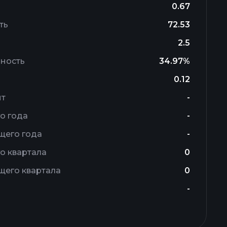
0.67
ть
72.53
2.5
ность
34.97%
0.12
ит
-
о года
-
щего года
-
о квартала
0
щего квартала
0
-