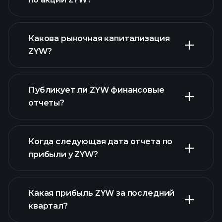
ZYW графике
Какова рыночная капитализация
ZYW?
Публикует ли ZYW финансовые
наш список
отчеты?
акций
финансовые отчеты ZYW
Когда следующая дата отчета по
прибыли у ZYW?
Какая прибыль ZYW за последний
Календарем
квартал?
отчетности