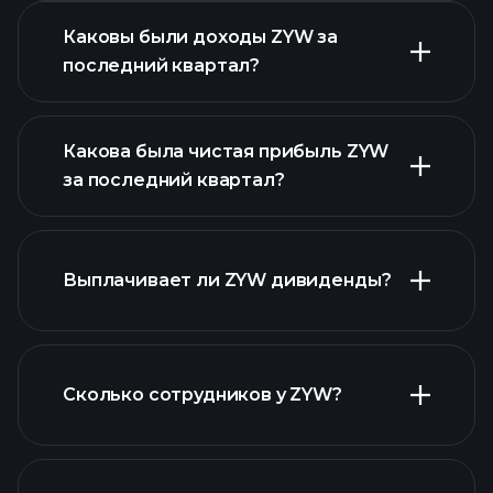
Каковы были доходы ZYW за
последний квартал?
Какова была чистая прибыль ZYW
за последний квартал?
прибыли ZYW
Выплачивает ли ZYW дивиденды?
финансовых отчетах ZYW
финансовых отчетах ZYW
Сколько сотрудников у ZYW?
акций с высокими
дивидендами