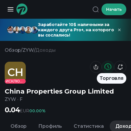
Начать
Заработайте 10$ наличными за
каждого друга Pro+, на которого
вы сослались!
Обзор
/
ZYW
/
Доходы
CH
Торговля
ИСКЛЮЧЕНО
China Properties Group Limited
ZYW
·
F
0.04
EUR
0
0.00%
Обзор
Профиль
Статистика
Дохо