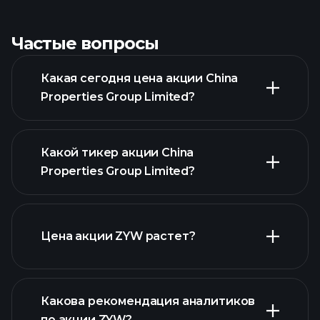
Частые вопросы
Какая сегодня цена акции China
Properties Group Limited?
Какой тикер акции China
Properties Group Limited?
Цена акции ZYW растет?
расширенном графике
Какова рекомендация аналитиков
по акции ZYW?