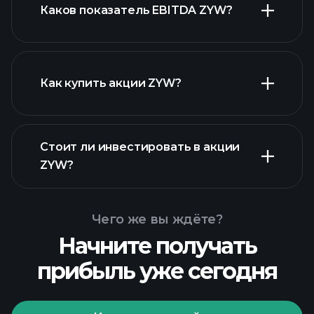
Каков показатель EBITDA ZYW?
крупнейших
работодателей
Как купить акции ZYW?
Стоит ли инвестировать в акции
финансовых отчетах ZYW
ZYW?
Чего же вы ждёте?
Начните получать
прибыль уже сегодня
Playtrade
Tournaments
рекомендуемого брокера