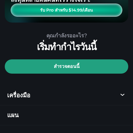
รับ Pro สำหรับ $14.99/เดือน
คุณกำลังรออะไร?
เริ่มทำกำไรวันนี้
สำรวจตอนนี้
เครื่องมือ
แผน
ค้นพบ
Playtrade