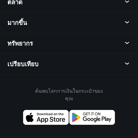
ตลาด
ชาร์ต
ข่าว
มากขึ้น
ภาพรวม
ปฏิทิน
หุ้น
ทรัพยากร
ศูนย์กลางการเรียนรู้
เป็นพันธมิตร
ตลาดเงินตรา
บทสรุปรายสัปดาห์
แนะนำเพื่อน
ดัชนี
เปรียบเทียบ
ศูนย์ช่วยเหลือ
เดสก์ท็อป
บริษัท
ETFs
ข้อกำหนดและเงื่อนไข
แอปมือถือ
กองทุน
ทางเลือก
กฎบ้าน
ค้นพบโลกการเงินในกระเป๋าของ
เกี่ยวกับเพลย์เทรด
สินค้า
Bloomberg
คุณ
นโยบายคุกกี้
สำหรับธุรกิจ
Yahoo Finance
นโยบายความเป็นส่วนตัว
วิดเจ็ต
TradingView
การเปิดเผยความเสี่ยง
ข้อมูล API
YCharts