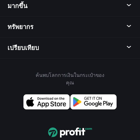
ข่าว
มากขึ้น
ภาพรวม
ปฏิทิน
หุ้น
ทรัพยากร
ศูนย์กลางการเรียนรู้
เป็นพันธมิตร
ตลาดเงินตรา
บทสรุปรายสัปดาห์
แนะนำเพื่อน
ดัชนี
เปรียบเทียบ
ศูนย์ช่วยเหลือ
เดสก์ท็อป
บริษัท
ETFs
ข้อกำหนดและเงื่อนไข
แอปมือถือ
กองทุน
ทางเลือก
กฎบ้าน
ค้นพบโลกการเงินในกระเป๋าของ
เกี่ยวกับเพลย์เทรด
สินค้า
Bloomberg
คุณ
นโยบายคุกกี้
สำหรับธุรกิจ
Yahoo Finance
นโยบายความเป็นส่วนตัว
วิดเจ็ต
TradingView
การเปิดเผยความเสี่ยง
ข้อมูล API
YCharts
บันทึกการปล่อย
ห้องสมุดแผนภูมิ
Google Finance
ติดต่อเรา
สัญญาณ