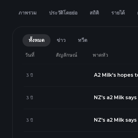
ภาพรวม
ประวัติโดยย่อ
สถิติ
รายได้
ทั้งหมด
ข่าว
ทวีต
วันที่
สัญลักษณ์
พาดหัว
A2 Milk's hopes t
3 ปี
https://t.co/gkz
NZ's a2 Milk says
3 ปี
https://t.co/E7w
NZ's a2 Milk says
3 ปี
https://t.co/nw3