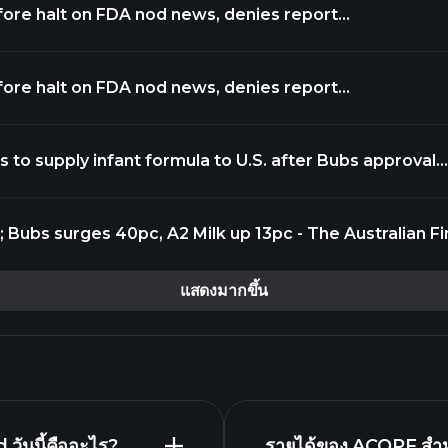
fore halt on FDA nod news, denies report
iJHydew https://t.co/F9B37o52Ym
fore halt on FDA nod news, denies report
JvFY0aw https://t.co/iUZ5uzliQM
s to supply infant formula to U.S. after Bubs approval
eywSdxOz https://t.co/darAMDdw34
Bubs surges 40pc, A2 Milk up 13pc - The Australian Fi
แสดงมากขึ้น
วันนี้คืออะไร?
รายได้ของ ACOPF สำหรั