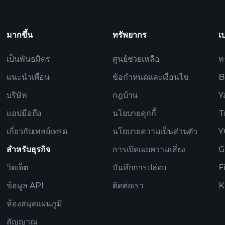
ที่ขับเคลื่อนด้วย AI
Billionair
มากขึ้น
ทรัพยากร
เ
เป็นพันธมิตร
ศูนย์ช่วยเหลือ
ท
แนะนำเพื่อน
ข้อกำหนดและเงื่อนไข
B
บริษัท
กฎบ้าน
Y
แอปมือถือ
นโยบายคุกกี้
T
เกี่ยวกับเพลย์เทรด
นโยบายความเป็นส่วนตัว
Y
สำหรับธุรกิจ
การเปิดเผยความเสี่ยง
G
วิดเจ็ต
บันทึกการปล่อย
F
ข้อมูล API
ติดต่อเรา
K
ห้องสมุดแผนภูมิ
สัญญาณ