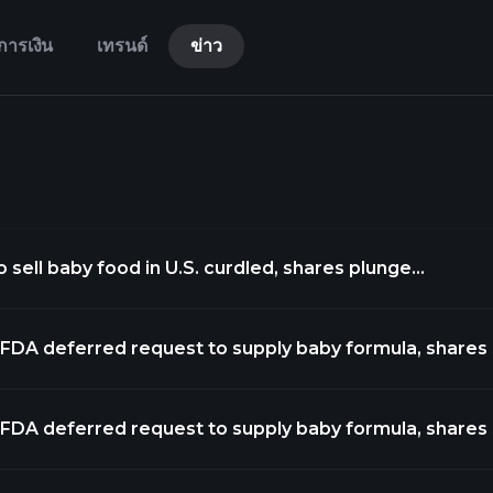
การเงิน
เทรนด์
ข่าว
o sell baby food in U.S. curdled, shares plunge
bX7EUMl https://t.co/5rJhqObtPA
 FDA deferred request to supply baby formula, shares 
mA2fyDg https://t.co/vj3QTGHcxv
 FDA deferred request to supply baby formula, shares 
jgeKSv4 https://t.co/vH0gB6xzQg