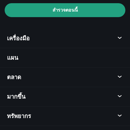
Playtrade Tournaments
สำรวจตอนนี้
โบรกเกอร์ที่แนะนำ
เครื่องมือ
แผน
ค้นพบ
Playtrade
ตลาด
ชาร์ต
ข่าว
มากขึ้น
ภาพรวม
ปฏิทิน
หุ้น
ทรัพยากร
ศูนย์กลางการเรียนรู้
เป็นพันธมิตร
ตลาดเงินตรา
บทสรุปรายสัปดาห์
แนะนำเพื่อน