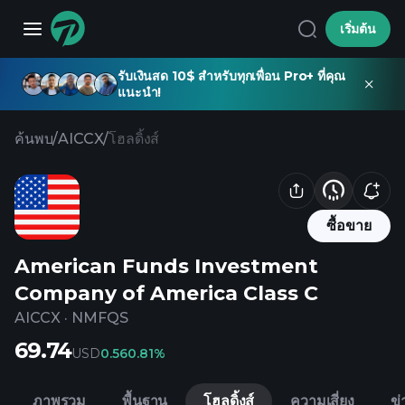
เริ่มต้น
รับเงินสด 10$ สำหรับทุกเพื่อน Pro+ ที่คุณ
แนะนำ!
ค้นพบ
/
AICCX
/
โฮลดิ้งส์
ซื้อขาย
American Funds Investment
Company of America Class C
AICCX
·
NMFQS
69.74
USD
0.56
0.81%
ภาพรวม
พื้นฐาน
โฮลดิ้งส์
ความเสี่ยง
ข่