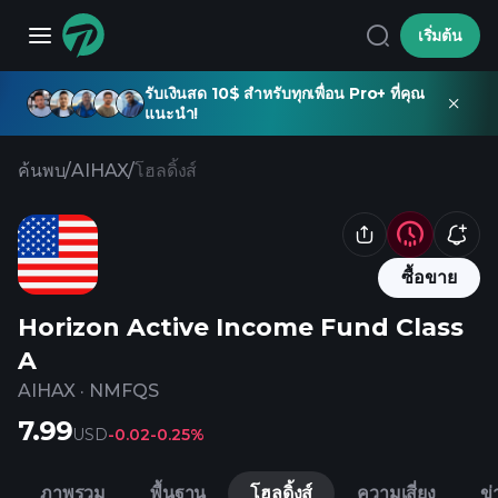
เริ่มต้น
รับเงินสด 10$ สำหรับทุกเพื่อน Pro+ ที่คุณ
แนะนำ!
ค้นพบ
/
AIHAX
/
โฮลดิ้งส์
ซื้อขาย
Horizon Active Income Fund Class
A
AIHAX
·
NMFQS
7.99
USD
-0.02
-0.25%
ภาพรวม
พื้นฐาน
โฮลดิ้งส์
ความเสี่ยง
ข่