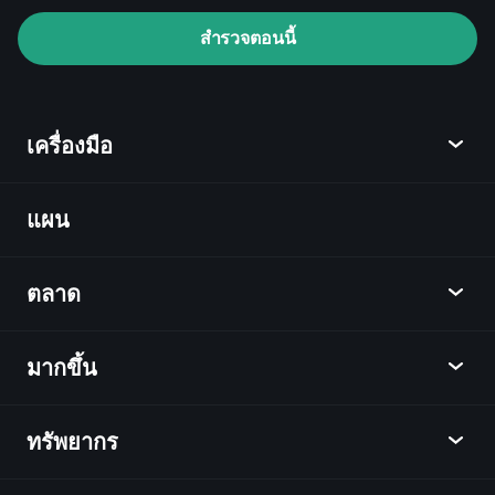
Playtrade Tournaments
สำรวจตอนนี้
โบรกเกอร์ที่แนะนำ
เครื่องมือ
แผน
ค้นพบ
Playtrade
ตลาด
ชาร์ต
ข่าว
มากขึ้น
ภาพรวม
ปฏิทิน
หุ้น
ทรัพยากร
ศูนย์กลางการเรียนรู้
เป็นพันธมิตร
ตลาดเงินตรา
บทสรุปรายสัปดาห์
แนะนำเพื่อน