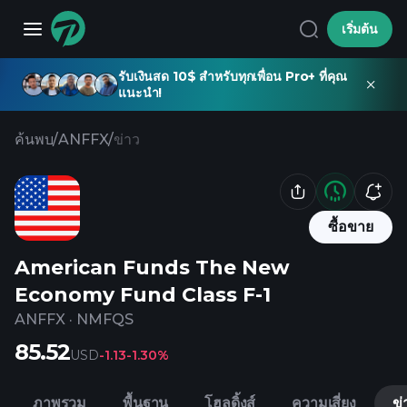
เริ่มต้น
รับเงินสด 10$ สำหรับทุกเพื่อน Pro+ ที่คุณ
แนะนำ!
ค้นพบ
/
ANFFX
/
ข่าว
ซื้อขาย
American Funds The New
Economy Fund Class F-1
ANFFX
·
NMFQS
85.52
USD
-1.13
-1.30%
ภาพรวม
พื้นฐาน
โฮลดิ้งส์
ความเสี่ยง
ข่