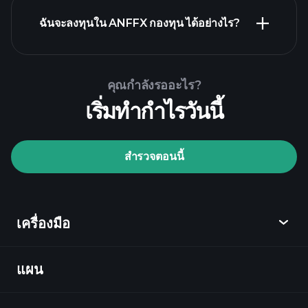
ฉันจะลงทุนใน ANFFX กองทุน ได้อย่างไร?
คุณกำลังรออะไร?
เริ่มทำกำไรวันนี้
Playtrade Tournaments
สำรวจตอนนี้
โบรกเกอร์ที่แนะนำ
เครื่องมือ
แผน
ค้นพบ
Playtrade