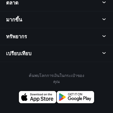
ตลาด
ชาร์ต
ข่าว
มากขึ้น
ภาพรวม
ปฏิทิน
หุ้น
ทรัพยากร
ศูนย์กลางการเรียนรู้
เป็นพันธมิตร
ตลาดเงินตรา
บทสรุปรายสัปดาห์
แนะนำเพื่อน
ดัชนี
เปรียบเทียบ
ศูนย์ช่วยเหลือ
เดสก์ท็อป
บริษัท
ETFs
ข้อกำหนดและเงื่อนไข
แอปมือถือ
กองทุน
ทางเลือก
กฎบ้าน
ค้นพบโลกการเงินในกระเป๋าของ
เกี่ยวกับเพลย์เทรด
สินค้า
Bloomberg
คุณ
นโยบายคุกกี้
สำหรับธุรกิจ
Yahoo Finance
นโยบายความเป็นส่วนตัว
วิดเจ็ต
TradingView
การเปิดเผยความเสี่ยง
ข้อมูล API
YCharts