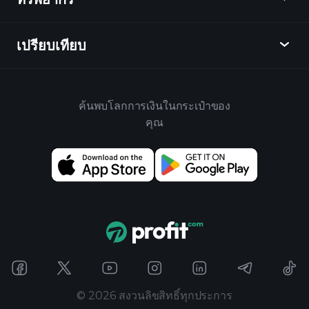
เป็นพันธมิตร
ตลาดเงินตรา
บทสรุปรายสัปดาห์
แนะนำเพื่อน
ดัชนี
เปรียบเทียบ
ศูนย์ช่วยเหลือ
เดสก์ท็อป
บริษัท
ETFs
ข้อกำหนดและเงื่อนไข
แอปมือถือ
กองทุน
ทางเลือก
กฎบ้าน
ค้นพบโลกการเงินในกระเป๋าของ
เกี่ยวกับเพลย์เทรด
สินค้า
Bloomberg
คุณ
นโยบายคุกกี้
สำหรับธุรกิจ
Yahoo Finance
นโยบายความเป็นส่วนตัว
วิดเจ็ต
TradingView
การเปิดเผยความเสี่ยง
ข้อมูล API
YCharts
บันทึกการปล่อย
ห้องสมุดแผนภูมิ
Google Finance
ติดต่อเรา
สัญญาณ
Finviz
โฆษณา
Koyfin
©
2026
สงวนลิขสิทธิ์ทุกประการ