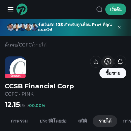
เริ่มต้น
รับเงินสด 10$ สำหรับทุกเพื่อน Pro+ ที่คุณ
แนะนำ!
ค้นพบ
/
CCFC
/
รายได้
ซื้อขาย
เพิกถอน
CCSB Financial Corp
CCFC
·
PINK
12.15
USD
0
0.00%
ภาพรวม
ประวัติโดยย่อ
สถิติ
รายได้
การ