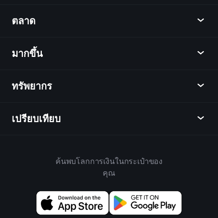
Playtrade
ตลาด
ชาร์ต
ข่าว
มากขึ้น
ภาพรวม
ปฏิทิน
หุ้น
ทรัพยากร
ศูนย์กลางการเรียนรู้
เป็นพันธมิตร
ตลาดเงินตรา
บทสรุปรายสัปดาห์
แนะนำเพื่อน
ดัชนี
เปรียบเทียบ
ศูนย์ช่วยเหลือ
เดสก์ท็อป
บริษัท
ETFs
ข้อกำหนดและเงื่อนไข
แอปมือถือ
กองทุน
ทางเลือก
กฎบ้าน
ค้นพบโลกการเงินในกระเป๋าของ
เกี่ยวกับเพลย์เทรด
สินค้า
Bloomberg
คุณ
นโยบายคุกกี้
สำหรับธุรกิจ
Yahoo Finance
นโยบายความเป็นส่วนตัว
วิดเจ็ต
TradingView
การเปิดเผยความเสี่ยง