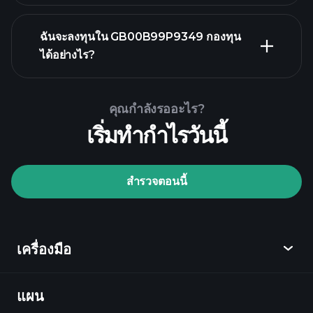
กราฟขั้นสูง
ฉันจะลงทุนใน GB00B99P9349 กองทุน
ได้อย่างไร?
GB00B99P9349 กองทุน chart
คุณกำลังรออะไร?
เริ่มทำกำไรวันนี้
Playtrade Tournaments
สำรวจตอนนี้
โบรกเกอร์ที่แนะนำ
เครื่องมือ
แผน
ค้นพบ