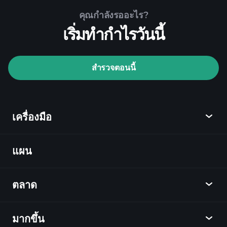
คุณกำลังรออะไร?
เริ่มทำกำไรวันนี้
Playtrade Tournaments
สำรวจตอนนี้
โบรกเกอร์ที่แนะนำ
เครื่องมือ
แผน
ค้นพบ
Playtrade
ตลาด
ชาร์ต
ข่าว
มากขึ้น
ภาพรวม