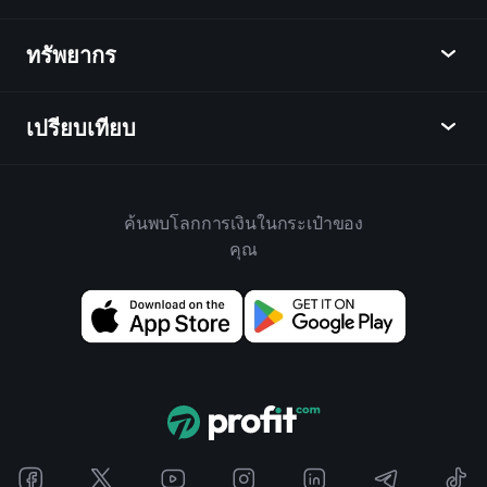
ปฏิทิน
หุ้น
ทรัพยากร
ศูนย์กลางการเรียนรู้
เป็นพันธมิตร
ตลาดเงินตรา
บทสรุปรายสัปดาห์
แนะนำเพื่อน
ดัชนี
เปรียบเทียบ
ศูนย์ช่วยเหลือ
เดสก์ท็อป
บริษัท
ETFs
ข้อกำหนดและเงื่อนไข
แอปมือถือ
กองทุน
ทางเลือก
กฎบ้าน
ค้นพบโลกการเงินในกระเป๋าของ
เกี่ยวกับเพลย์เทรด
สินค้า
Bloomberg
คุณ
นโยบายคุกกี้
สำหรับธุรกิจ
Yahoo Finance
นโยบายความเป็นส่วนตัว
วิดเจ็ต
TradingView
การเปิดเผยความเสี่ยง
ข้อมูล API
YCharts
บันทึกการปล่อย
ห้องสมุดแผนภูมิ
Google Finance
ติดต่อเรา
สัญญาณ
Finviz