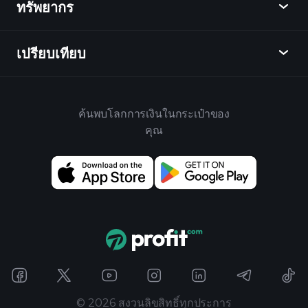
ทรัพยากร
ศูนย์กลางการเรียนรู้
เป็นพันธมิตร
ตลาดเงินตรา
บทสรุปรายสัปดาห์
แนะนำเพื่อน
ดัชนี
เปรียบเทียบ
ศูนย์ช่วยเหลือ
เดสก์ท็อป
บริษัท
ETFs
ข้อกำหนดและเงื่อนไข
แอปมือถือ
กองทุน
ทางเลือก
กฎบ้าน
ค้นพบโลกการเงินในกระเป๋าของ
เกี่ยวกับเพลย์เทรด
สินค้า
Bloomberg
คุณ
นโยบายคุกกี้
สำหรับธุรกิจ
Yahoo Finance
นโยบายความเป็นส่วนตัว
วิดเจ็ต
TradingView
การเปิดเผยความเสี่ยง
ข้อมูล API
YCharts
บันทึกการปล่อย
ห้องสมุดแผนภูมิ
Google Finance
ติดต่อเรา
สัญญาณ
Finviz
โฆษณา
Koyfin
©
2026
สงวนลิขสิทธิ์ทุกประการ