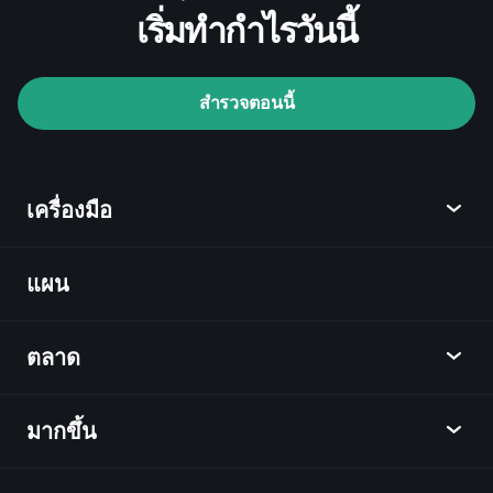
เริ่มทำกำไรวันนี้
Playtrade Tournaments
สำรวจตอนนี้
โบรกเกอร์ที่แนะนำ
เครื่องมือ
แผน
ค้นพบ
Playtrade
ตลาด
ชาร์ต
ข่าว
มากขึ้น
ภาพรวม
ปฏิทิน
หุ้น