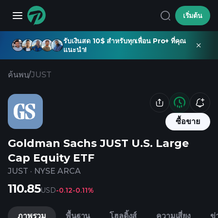
เริ่มต้น
รับเงินสด 10$ สำหรับทุกเพื่อน Pro+ ที่คุณ
แนะนำ!
ค้นพบ
/
JUST
ซื้อขาย
Goldman Sachs JUST U.S. Large
Cap Equity ETF
JUST
·
NYSE ARCA
110.85
USD
-0.12
-0.11%
ภาพรวม
พื้นฐาน
โฮลดิ้งส์
ความเสี่ยง
ข่