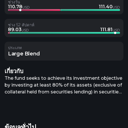
ช่วงวัน
110.78
111.40
USD
USD
ช่วง 52 สัปดาห์
89.03
111.81
USD
USD
ประเภท
Large Blend
เกี่ยวกับ
The fund seeks to achieve its investment objective
by investing at least 80% of its assets (exclusive of
collateral held from securities lending) in securities
included in its underlying index. The index is
designed to deliver exposure to equity securities of
large capitalization U.S. issuers that engage in just
business behavior based on rankings produced by
ข้อมูลทั่วไป
the index provider.