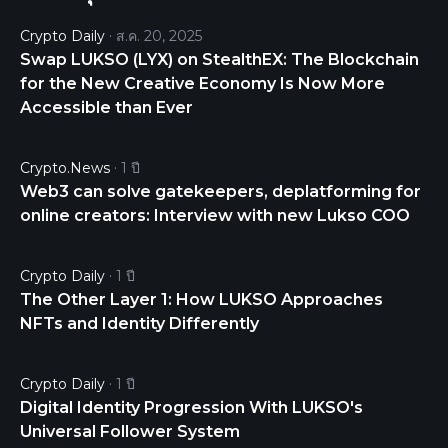
market(s) with $97,024.98 traded over the last 24
Crypto Daily
ส.ค. 20, 2025
hours. More information can be found at
Swap LUKSO (LYX) on StealthEX: The Blockchain
https://lukso.network/.
for the New Creative Economy Is Now More
Accessible than Ever
Crypto.news
1 ปี
Web3 can solve gatekeepers, deplatforming for
online creators: Interview with new Lukso COO
Crypto Daily
1 ปี
The Other Layer 1: How LUKSO Approaches
NFTs and Identity Differently
Crypto Daily
1 ปี
Digital Identity Progression With LUKSO's
Universal Follower System