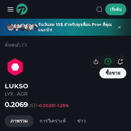
เริ่มต้น
รับเงินสด 10$ สำหรับทุกเพื่อน Pro+ ที่คุณ
แนะนำ!
ค้นพบ
/
LYX
ซื้อขาย
LUKSO
LYX
·
AGR
0.2069
USD
-0.00261
-1.25%
ภาพรวม
การวิเคราะห์
ข่าว