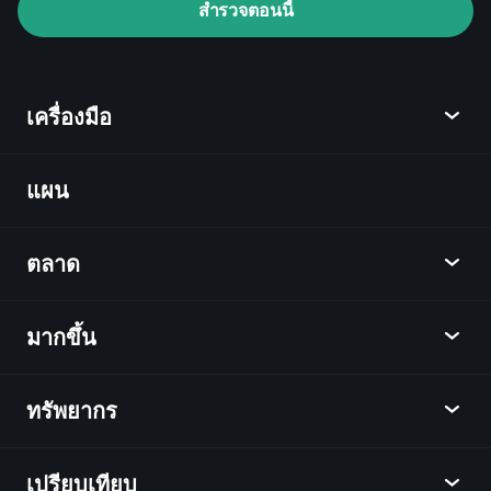
Watchlists
สำรวจตอนนี้
พอร์ตการลงทุนของมหาเศรษฐี
เครื่องมือ
แผน
ค้นพบ
Playtrade
ตลาด
ชาร์ต
ข่าว
มากขึ้น
ภาพรวม
ปฏิทิน
หุ้น
ทรัพยากร
ศูนย์กลางการเรียนรู้
เป็นพันธมิตร
ตลาดเงินตรา
บทสรุปรายสัปดาห์
แนะนำเพื่อน
ดัชนี
เปรียบเทียบ
ศูนย์ช่วยเหลือ