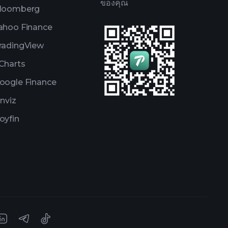
ของคุณ
loomberg
ahoo Finance
radingView
Charts
oogle Finance
inviz
oyfin