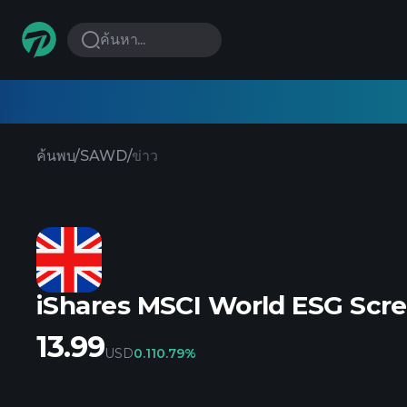
ค้นหา...
ค้นพบ
/
SAWD
/
ข่าว
iShares MSCI World ESG Scr
13.99
USD
0.11
0.79%