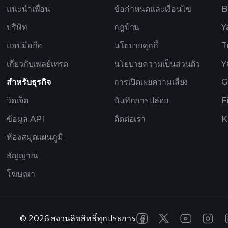
แนะนำเพื่อน
ข้อกำหนดและเงื่อนไข
B
บริษัท
กฎบ้าน
Y
แอปมือถือ
นโยบายคุกกี้
T
เกี่ยวกับเพลย์เทรด
นโยบายความเป็นส่วนตัว
Y
สำหรับธุรกิจ
การเปิดเผยความเสี่ยง
G
วิดเจ็ต
บันทึกการปล่อย
F
ข้อมูล API
ติดต่อเรา
K
ห้องสมุดแผนภูมิ
สัญญาณ
โฆษณา
©
2026
สงวนลิขสิทธิ์ทุกประการ