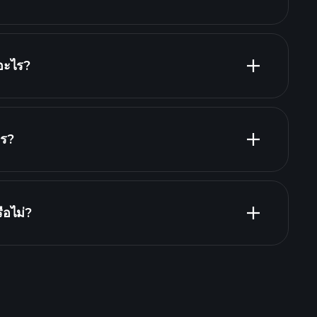
่ที่สุด
อะไร?
ไร?
C
ือไม่?
de Tournaments
โบรกเกอร์ที่