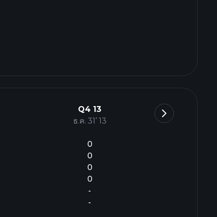
Q4 13
ธ.ค. 31’ 13
0
0
0
0
-
-