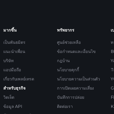
Playtra
เคลื่อนด้วย AI
Billionaire Po
มากขึ้น
ทรัพยากร
เ
เป็นพันธมิตร
ศูนย์ช่วยเหลือ
ท
แนะนำเพื่อน
ข้อกำหนดและเงื่อนไข
B
บริษัท
กฎบ้าน
Y
แอปมือถือ
นโยบายคุกกี้
T
เกี่ยวกับเพลย์เทรด
นโยบายความเป็นส่วนตัว
Y
สำหรับธุรกิจ
การเปิดเผยความเสี่ยง
G
วิดเจ็ต
บันทึกการปล่อย
F
ข้อมูล API
ติดต่อเรา
K