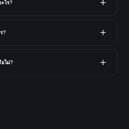
อะไร?
ไร?
C
ือไม่?
de Tournaments
โบรกเกอร์ที่