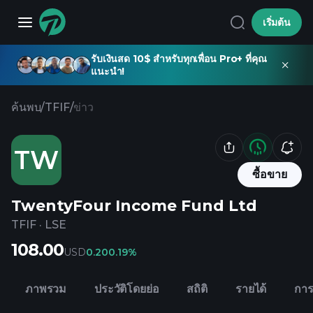
เริ่มต้น
รับเงินสด 10$ สำหรับทุกเพื่อน Pro+ ที่คุณ
แนะนำ!
ค้นพบ
/
TFIF
/
ข่าว
TW
ซื้อขาย
TwentyFour Income Fund Ltd
TFIF
·
LSE
108.00
USD
0.20
0.19%
ภาพรวม
ประวัติโดยย่อ
สถิติ
รายได้
การ