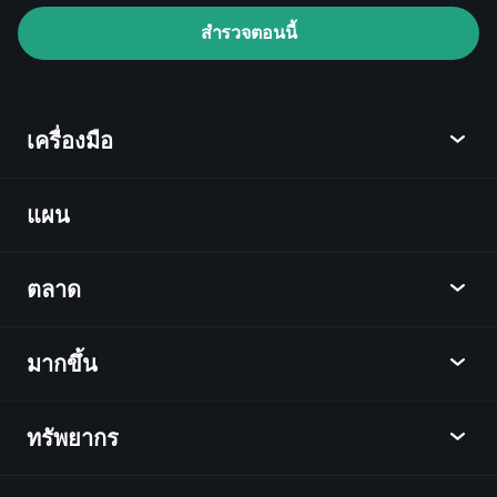
สำรวจตอนนี้
Playtrade Tournaments
ข้อมูลตลาด
เครื่องมือ
ที่ขับเคลื่อนด้วย AI
Watchlists
Billionaire
Portfolios
แผน
ค้นพบ
Playtrade
ตลาด
ชาร์ต
ข่าว
มากขึ้น
ภาพรวม
ปฏิทิน
หุ้น
ทรัพยากร
ศูนย์กลางการเรียนรู้
เป็นพันธมิตร
ตลาดเงินตรา
บทสรุปรายสัปดาห์
แนะนำเพื่อน