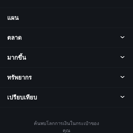
Billionaire
Portfolios
แผน
ค้นพบ
Playtrade
ตลาด
ชาร์ต
ข่าว
มากขึ้น
ภาพรวม
ปฏิทิน
หุ้น
ทรัพยากร
ศูนย์กลางการเรียนรู้
เป็นพันธมิตร
ตลาดเงินตรา
บทสรุปรายสัปดาห์
แนะนำเพื่อน
ดัชนี
เปรียบเทียบ
ศูนย์ช่วยเหลือ
เดสก์ท็อป
บริษัท
ETFs
ข้อกำหนดและเงื่อนไข
แอปมือถือ
กองทุน
ทางเลือก
กฎบ้าน
ค้นพบโลกการเงินในกระเป๋าของ
เกี่ยวกับเพลย์เทรด
สินค้า
Bloomberg
คุณ