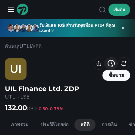
เริ่มต้น
รับเงินสด 10$ สำหรับทุกเพื่อน Pro+ ที่คุณ
แนะนำ!
ค้นพบ
/
UTLI
/
สถิติ
UI
ซื้อขาย
UIL Finance Ltd. ZDP
UTLI
·
LSE
132.00
GBP
-0.50
-0.38%
ภาพรวม
ประวัติโดยย่อ
สถิติ
การเงิน
ข่