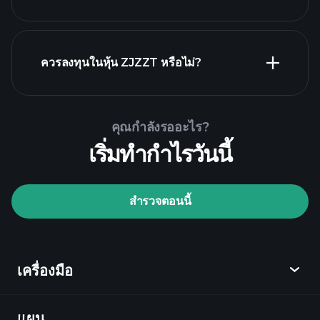
รายงานทางการเงิน ZJZZT
ควรลงทุนในหุ้น ZJZZT หรือไม่?
Playtrade Tournaments
คุณกำลังรออะไร?
โบรกเกอร์ที่แนะนำ
เริ่มทำกำไรวันนี้
สำรวจตอนนี้
Playtrade Tournaments
ข้อมูลตลาด
เครื่องมือ
ที่ขับเคลื่อนด้วย AI
Watchlists
Billionaire
Portfolios
แผน
ค้นพบ