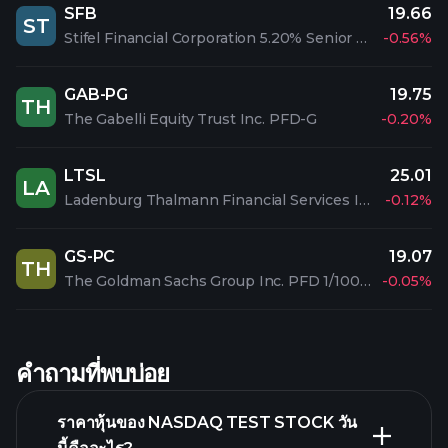
SFB
19.66
ST
Stifel Financial Corporation 5.20% Senior Notes due 2047
-0.56%
GAB-PG
19.75
TH
The Gabelli Equity Trust Inc. PFD-G
-0.20%
LTSL
25.01
LA
Ladenburg Thalmann Financial Services Inc. 6.50% NT 27
-0.12%
GS-PC
19.07
TH
The Goldman Sachs Group Inc. PFD 1/1000 C
-0.05%
คำถามที่พบบ่อย
ราคาหุ้นของ NASDAQ TEST STOCK วัน