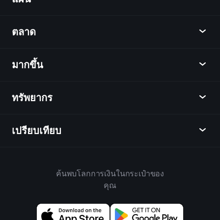
Playtrade
ตลาด
ชาร์ต
ข่าว
มากขึ้น
ภาพรวม
ปฏิทิน
หุ้น
ทรัพยากร
ศูนย์กลางการเรียนรู้
เป็นพันธมิตร
ตลาดเงินตรา
บทสรุปรายสัปดาห์
แนะนำเพื่อน
ดัชนี
เปรียบเทียบ
ศูนย์ช่วยเหลือ
เดสก์ท็อป
บริษัท
ETFs
ข้อกำหนดและเงื่อนไข
แอปมือถือ
กองทุน
ทางเลือก
กฎบ้าน
ค้นพบโลกการเงินในกระเป๋าของ
เกี่ยวกับเพลย์เทรด
สินค้า
Bloomberg
คุณ
นโยบายคุกกี้
สำหรับธุรกิจ
Yahoo Finance
นโยบายความเป็นส่วนตัว
วิดเจ็ต