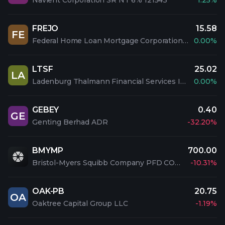
Navient Corporation SR NT 6% 121543
1.25%
FREJO
15.58
FE
Federal Home Loan Mortgage Corporation PFD 5.1% SAL
0.00%
LTSF
25.02
LA
Ladenburg Thalmann Financial Services Inc. 7.00% SN NT 28
0.00%
GEBEY
0.40
GE
Genting Berhad ADR
-32.20%
BMYMP
700.00
Bristol-Myers Squibb Company PFD CONV 2
-10.31%
OAK-PB
20.75
OA
Oaktree Capital Group LLC
-1.19%