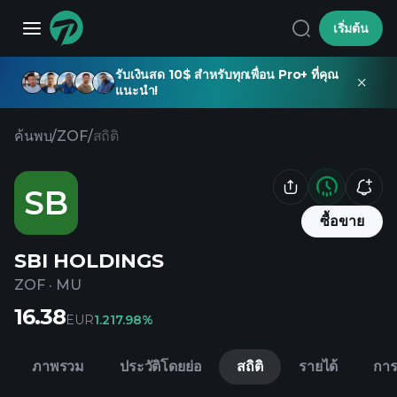
เริ่มต้น
รับเงินสด 10$ สำหรับทุกเพื่อน Pro+ ที่คุณ
แนะนำ!
ค้นพบ
/
ZOF
/
สถิติ
SB
ซื้อขาย
SBI HOLDINGS
ZOF
·
MU
16.38
EUR
1.21
7.98%
ภาพรวม
ประวัติโดยย่อ
สถิติ
รายได้
การ