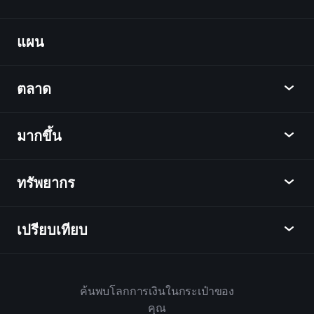
Billionaire
Portfolios
แผน
ค้นพบ
Playtrade
ตลาด
ชาร์ต
ข่าว
มากขึ้น
ภาพรวม
ปฏิทิน
หุ้น
ทรัพยากร
ศูนย์กลางการเรียนรู้
เป็นพันธมิตร
ตลาดเงินตรา
บทสรุปรายสัปดาห์
แนะนำเพื่อน
ดัชนี
เปรียบเทียบ
ศูนย์ช่วยเหลือ
เดสก์ท็อป
บริษัท
ETFs
ข้อกำหนดและเงื่อนไข
แอปมือถือ
กองทุน
ทางเลือก
กฎบ้าน
ค้นพบโลกการเงินในกระเป๋าของ
เกี่ยวกับเพลย์เทรด
สินค้า
Bloomberg
คุณ