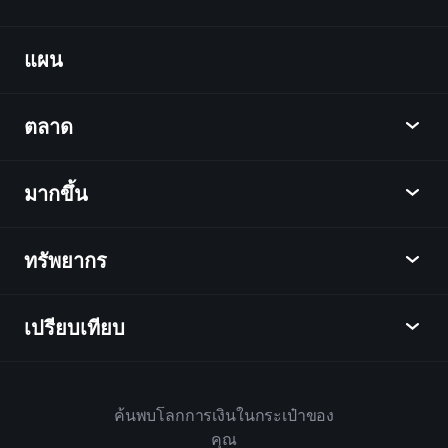
Billionaire
Portfolios
แผน
ค้นพบ
Playtrade
ตลาด
ชาร์ต
ข่าว
มากขึ้น
ภาพรวม
ปฏิทิน
หุ้น
ทรัพยากร
ศูนย์กลางการเรียนรู้
เป็นพันธมิตร
ตลาดเงินตรา
บทสรุปรายสัปดาห์
แนะนำเพื่อน
ดัชนี
เปรียบเทียบ
ศูนย์ช่วยเหลือ
เดสก์ท็อป
บริษัท
ETFs
ข้อกำหนดและเงื่อนไข
แอปมือถือ
กองทุน
ทางเลือก
กฎบ้าน
ค้นพบโลกการเงินในกระเป๋าของ
เกี่ยวกับเพลย์เทรด
สินค้า
Bloomberg
คุณ