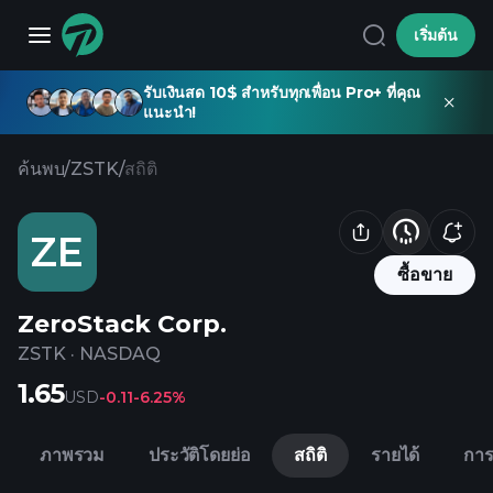
เริ่มต้น
รับเงินสด 10$ สำหรับทุกเพื่อน Pro+ ที่คุณ
แนะนำ!
ค้นพบ
/
ZSTK
/
สถิติ
ZE
ซื้อขาย
ZeroStack Corp.
ZSTK
·
NASDAQ
1.65
USD
-0.11
-6.25%
ภาพรวม
ประวัติโดยย่อ
สถิติ
รายได้
การ