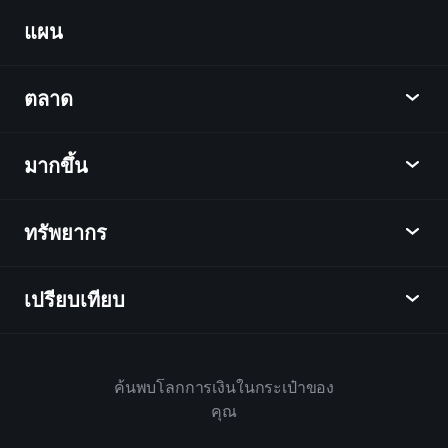
Portfolios
แผน
ค้นพบ
Playtrade
ตลาด
ชาร์ต
ข่าว
มากขึ้น
ภาพรวม
ปฏิทิน
หุ้น
ทรัพยากร
ศูนย์กลางการเรียนรู้
เป็นพันธมิตร
ตลาดเงินตรา
บทสรุปรายสัปดาห์
แนะนำเพื่อน
ดัชนี
เปรียบเทียบ
ศูนย์ช่วยเหลือ
เดสก์ท็อป
บริษัท
ETFs
ข้อกำหนดและเงื่อนไข
แอปมือถือ
กองทุน
ทางเลือก
กฎบ้าน
ค้นพบโลกการเงินในกระเป๋าของ
เกี่ยวกับเพลย์เทรด
สินค้า
Bloomberg
คุณ
นโยบายคุกกี้
สำหรับธุรกิจ