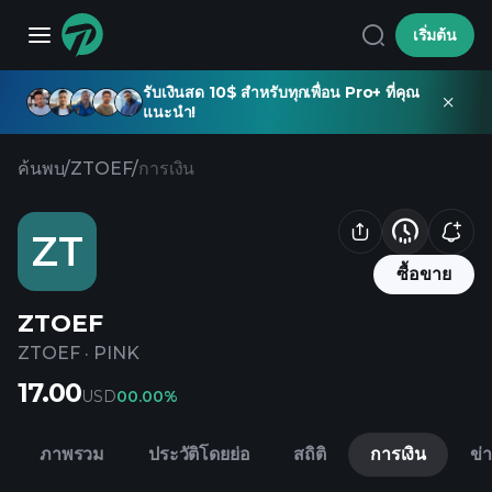
เริ่มต้น
รับเงินสด 10$ สำหรับทุกเพื่อน Pro+ ที่คุณ
แนะนำ!
ค้นพบ
/
ZTOEF
/
การเงิน
ZT
ซื้อขาย
ZTOEF
ZTOEF
·
PINK
17.00
USD
0
0.00%
ภาพรวม
ประวัติโดยย่อ
สถิติ
การเงิน
ข่