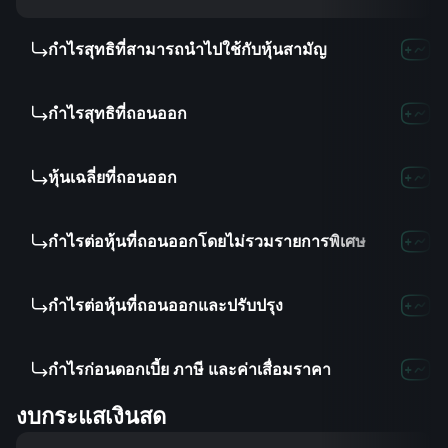
กำไรสุทธิที่สามารถนำไปใช้กับหุ้นสามัญ
-
-
-
กำไรสุทธิที่ถอนออก
-
-
-
หุ้นเฉลี่ยที่ถอนออก
-
-
804.
กำไรต่อหุ้นที่ถอนออกโดยไม่รวมรายการพิเศษ
-
-
10.
กำไรต่อหุ้นที่ถอนออกและปรับปรุง
-
-
-
กำไรก่อนดอกเบี้ย ภาษี และค่าเสื่อมราคา
-
-
-
งบกระแสเงินสด