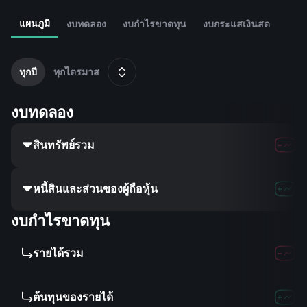
แผนภูมิ
งบทดลอง
งบกำไรขาดทุน
งบกระแสเงินสด
2
ธ
ทุกปี
ทุกไตรมาส
งบทดลอง
สินทรัพย์รวม
62.77B
78.5
หนี้สินและส่วนของผู้ถือหุ้น
-
-
-
งบกำไรขาดทุน
รายได้รวม
30.41B
35.3
ต้นทุนของรายได้
23.82B
26.3