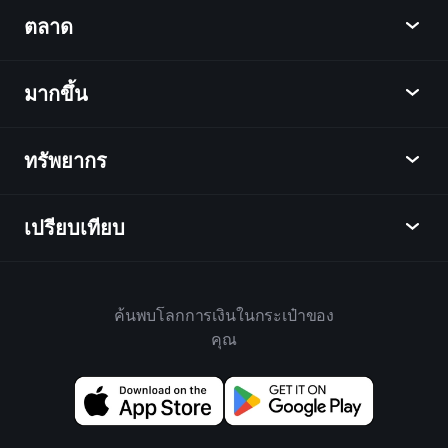
Playtrade
ตลาด
ชาร์ต
ข่าว
มากขึ้น
ภาพรวม
ปฏิทิน
หุ้น
ทรัพยากร
ศูนย์กลางการเรียนรู้
เป็นพันธมิตร
ตลาดเงินตรา
บทสรุปรายสัปดาห์
แนะนำเพื่อน
ดัชนี
เปรียบเทียบ
ศูนย์ช่วยเหลือ
เดสก์ท็อป
บริษัท
ETFs
ข้อกำหนดและเงื่อนไข
แอปมือถือ
กองทุน
ทางเลือก
กฎบ้าน
ค้นพบโลกการเงินในกระเป๋าของ
เกี่ยวกับเพลย์เทรด
สินค้า
Bloomberg
คุณ
นโยบายคุกกี้
สำหรับธุรกิจ
Yahoo Finance
นโยบายความเป็นส่วนตัว
วิดเจ็ต
TradingView
การเปิดเผยความเสี่ยง
ข้อมูล API