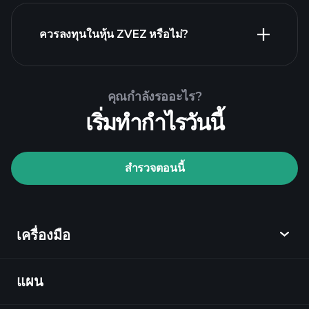
รายงาน
ทางการเงิน ZVEZ
ควรลงทุนในหุ้น ZVEZ หรือไม่?
Playtrade Tournaments
คุณกำลังรออะไร?
โบรกเกอร์ที่แนะนำ
เริ่มทำกำไรวันนี้
สำรวจตอนนี้
Playtrade Tournaments
ข้อมูลตลาด
เครื่องมือ
ที่ขับเคลื่อนด้วย AI
Watchlists
Billionaire
Portfolios
แผน
ค้นพบ