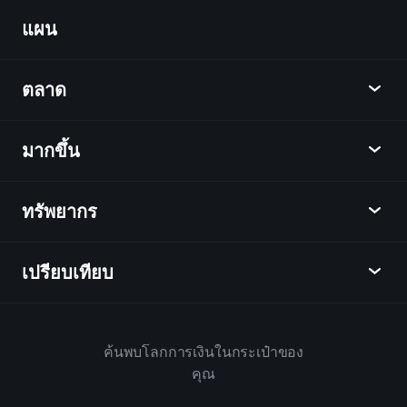
Portfolios
แผน
ค้นพบ
Playtrade
ตลาด
ชาร์ต
ข่าว
มากขึ้น
ภาพรวม
ปฏิทิน
หุ้น
ทรัพยากร
ศูนย์กลางการเรียนรู้
เป็นพันธมิตร
ตลาดเงินตรา
บทสรุปรายสัปดาห์
แนะนำเพื่อน
ดัชนี
เปรียบเทียบ
ศูนย์ช่วยเหลือ
เดสก์ท็อป
บริษัท
ETFs
ข้อกำหนดและเงื่อนไข
แอปมือถือ
กองทุน
ทางเลือก
กฎบ้าน
ค้นพบโลกการเงินในกระเป๋าของ
เกี่ยวกับเพลย์เทรด
สินค้า
Bloomberg
คุณ
นโยบายคุกกี้
สำหรับธุรกิจ