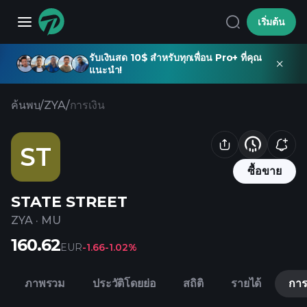
เริ่มต้น
รับเงินสด 10$ สำหรับทุกเพื่อน Pro+ ที่คุณ
แนะนำ!
ค้นพบ
/
ZYA
/
การเงิน
ST
ซื้อขาย
STATE STREET
ZYA
·
MU
160.62
EUR
-1.66
-1.02%
ภาพรวม
ประวัติโดยย่อ
สถิติ
รายได้
การ