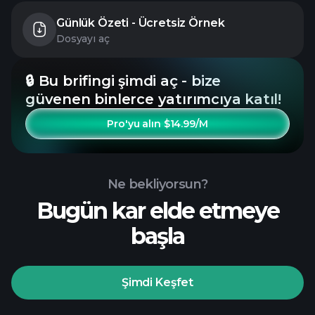
Günlük Özeti - Ücretsiz Örnek
Dosyayı aç
🔒 Bu brifingi şimdi aç - bize
güvenen binlerce yatırımcıya katıl!
Pro'yu alın $14.99/M
Ne bekliyorsun?
Bugün kar elde etmeye
başla
Şimdi Keşfet