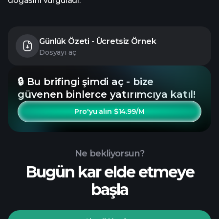
doğasını vurguladı.
Günlük Özeti - Ücretsiz Örnek
Dosyayı aç
🔒 Bu brifingi şimdi aç - bize
güvenen binlerce yatırımcıya katıl!
Pro'yu alın $14.99/M
Ne bekliyorsun?
Bugün kar elde etmeye
başla