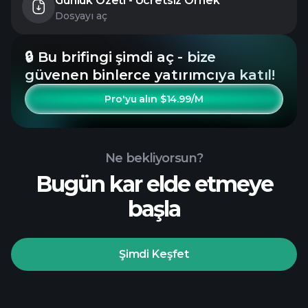
Günlük Özeti - Ücretsiz Örnek
Dosyayı aç
🔒 Bu brifingi şimdi aç - bize
güvenen binlerce yatırımcıya katıl!
Pro'yu alın $14.99/M
Ne bekliyorsun?
Bugün kar elde etmeye
başla
Şimdi Keşfet