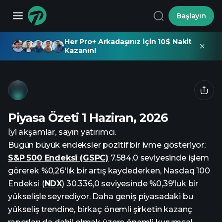
Başlayın
Her Pro+ Arkadaşınız için 10$ Nakit
Kazanın!
Piyasa Özeti 1 Haziran, 2026
İyi akşamlar, sayın yatırımcı.
Bugün büyük endeksler pozitif bir ivme gösteriyor;
S&P 500 Endeksi (GSPC)
7.584,0 seviyesinde işlem
görerek %0,26'lık bir artış kaydederken, Nasdaq 100
Endeksi (
NDX
) 30.336,0 seviyesinde %0,39'luk bir
yükselişle seyrediyor. Daha geniş piyasadaki bu
yükseliş trendine, birkaç önemli şirketin kazanç