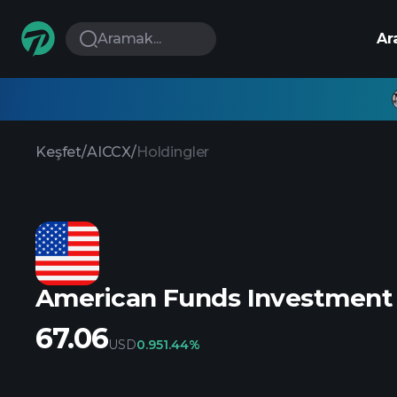
Aramak...
Ar
Keşfet
/
AICCX
/
Holdingler
American Funds Investment 
67.06
USD
0.95
1.44%