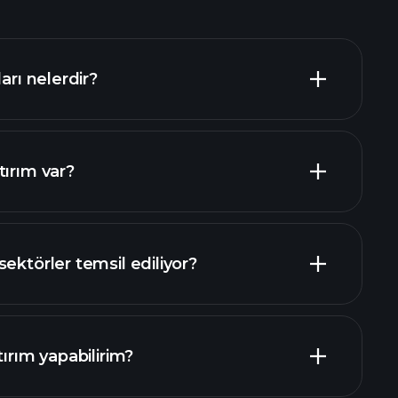
arı nelerdir?
tırım var?
buradan
ektörler temsil ediliyor?
tırım yapabilirim?