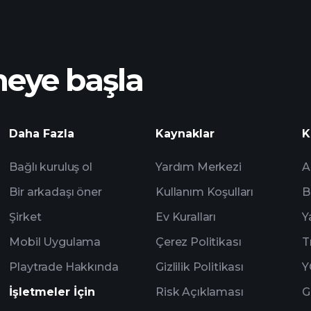
meye başla
Playt
Daha Fazla
Kaynaklar
K
önerilen aracı kur
Bağlı kuruluş ol
Yardım Merkezi
A
Bir arkadaşı öner
Kullanım Koşulları
B
Şirket
Ev Kuralları
Y
Mobil Uygulama
Çerez Politikası
T
Playtrade Hakkında
Gizlilik Politikası
Y
İşletmeler İçin
Risk Açıklaması
G