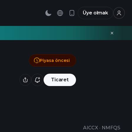
Üye olmak
Piyasa öncesi
Ticaret
AICCX
·
NMFQS