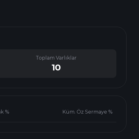
Toplam Varlıklar
10
ak %
Küm. Öz Sermaye %