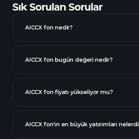
Sık Sorulan Sorular
AICCX fon nedir?
AICCX fon bugün değeri nedir?
AICCX fon fiyatı yükseliyor mu?
ileri düzey grafik
AICCX fon'ın en büyük yatırımları nelerdi
AICCX fon grafiği