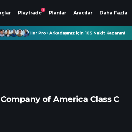
1
açlar
Playtrade
Planlar
Aracılar
Daha Fazla
Her Pro+ Arkadaşınız için 10$ Nakit Kazanın!
Company of America Class C