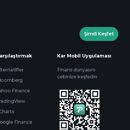
Şimdi Keşfet
rade Turnuvaları
arşılaştırmak
Kar Mobil Uygulaması
um
lternatifler
Finans dünyasını
cebinize keşfedin
loomberg
ahoo Finance
radingView
Charts
oogle Finance