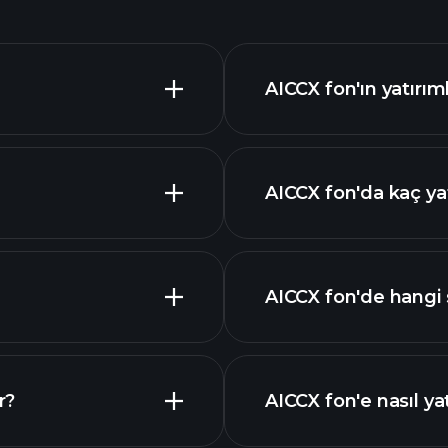
AICCX fon'ın yatırıml
AICCX fon'da kaç ya
buradan
AICCX fon'de hangi s
r?
AICCX fon'e nasıl ya