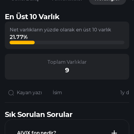
En Üst 10 Varlık
Net varlıkların yüzde olarak en üst 10 varlık
21.77%
Toplam Varlıklar
9
Kayan yazı
İsim
1y de
Sık Sorulan Sorular
AIVIX fon nedir?