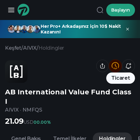
Başlayın
Her Pro+ Arkadaşınız için 10$ Nakit
Kazanın!
Keşfet
/
AIVIX
/
Holdingler
Ticaret
AB International Value Fund Class
I
AIVIX
·
NMFQS
21.09
USD
0
0.00%
Genel Bakış
Temel İlkeler
Holdingler