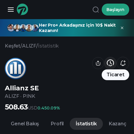
Başlayın
Her Pro+ Arkadaşınız için 10$ Nakit
Kazanın!
Keşfet
/
ALIZF
/
İstatistik
Ticaret
Allianz SE
ALIZF
·
PINK
508.63
USD
0.45
0.09%
Genel Bakış
Profil
İstatistik
Kazanç