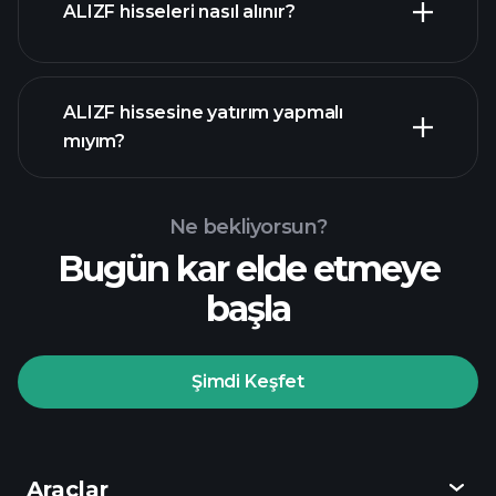
ALIZF hisseleri nasıl alınır?
mali raporlar
ALIZF hissesine yatırım yapmalı
mıyım?
Ne bekliyorsun?
Bugün kar elde etmeye
Playtrade
başla
Turnuvalarında
önerilen aracı
Şimdi Keşfet
Playtrade Turnuvalarında
yapay zeka destekli
Araçlar