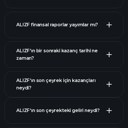
ALIZF finansal raporlar yayımlar mı?
piyasa
değeri sıralanan hisse listemizi
ALIZF finansal verilerini
ALIZF'ın bir sonraki kazanç tarihi ne
zaman?
ALIZF'ın son çeyrek için kazançları
Kazanç Takvimi
neydi?
ALIZF'ın son çeyrekteki geliri neydi?