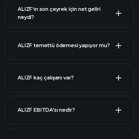
ALIZF'ın son çeyrek için net geliri
neydi?
ALIZF kazançları
mali raporlar
ALIZF temettü ödemesi yapıyor mu?
mali raporlar
yüksek temettü ödeyen
ALIZF kaç çalışanı var?
hisseler
en
ALIZF EBITDA'sı nedir?
büyük işverenler