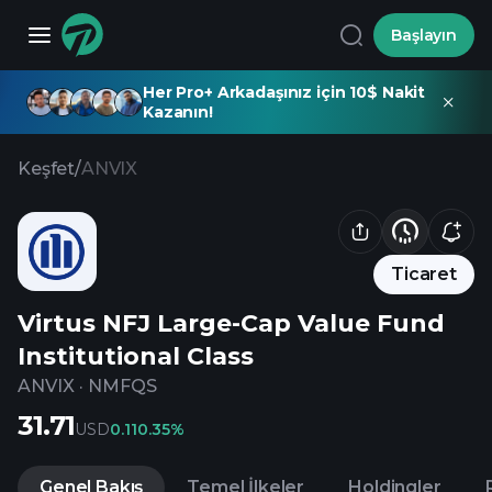
Başlayın
Her Pro+ Arkadaşınız için 10$ Nakit
Kazanın!
Keşfet
/
ANVIX
Ticaret
Virtus NFJ Large-Cap Value Fund
Institutional Class
ANVIX
·
NMFQS
31.71
USD
0.11
0.35%
Genel Bakış
Temel İlkeler
Holdingler