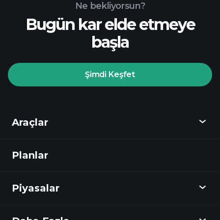
Ne bekliyorsun?
Bugün kar elde etmeye
başla
Playtrade Turnuvaları
Şimdi Keşfet
önerilen
aracı kurum
Araçlar
Planlar
Keşfet
Playtrade
Piyasalar
Grafikler
Haberler