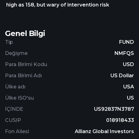
high as 158, but wary of intervention risk
other equity securities, the fund may invest up to
25% of its assets in REITs and real estate-related
investments, and a portion of its assets in non-U.S.
securities, including emerging market securities.
Genel Bilgi
Tip
FUND
Değişme
NMFQS
Para Birimi Kodu
USD
Para Birimi Adı
US Dollar
Ülke adı
USA
Ülke ISO'su
US
İÇİNDE
US92837N3787
CUSIP
018918433
Fon Ailesi
Allianz Global Investors