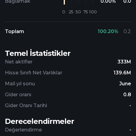
Bağlamak
0.00
%
0.00
Toplam
100.20
%
0.20
Temel İstatistikler
Net aktifler
333M
Hisse Sınıfı Net Varlıklar
139.6M
Mali yıl sonu
June
Gider oranı
0.8
Gider Oranı Tarihi
-
Derecelendirmeler
Değerlendirme
-