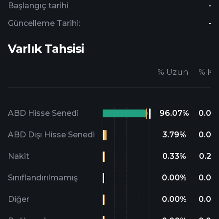
Başlangıç ​​tarihi
-
Güncelleme Tarihi:
-
Varlık Tahsisi
%
Uzun
%
Kıs
ABD Hisse Senedi
96.07
%
0.00
ABD Dışı Hisse Senedi
3.79
%
0.00
Nakit
0.33
%
0.20
Sınıflandırılmamış
0.00
%
0.00
Diğer
0.00
%
0.00