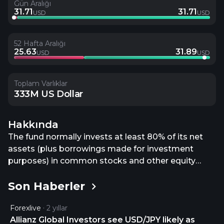
Gün Aralığı
31.71
31.71
USD
USD
52 Hafta Aralığı
25.63
31.89
USD
USD
Toplam Varlıklar
333M US Dollar
Hakkında
The fund normally invests at least 80% of its net
assets (plus borrowings made for investment
purposes) in common stocks and other equity
securities of companies with large market
Son Haberler
capitalizations. It normally invests significantly in
securities that the portfolio managers expect will
Forexlive
2 yıllar
generate income (for example, by paying
Allianz Global Investors see USD/JPY likely as
dividends). In addition to common stocks and