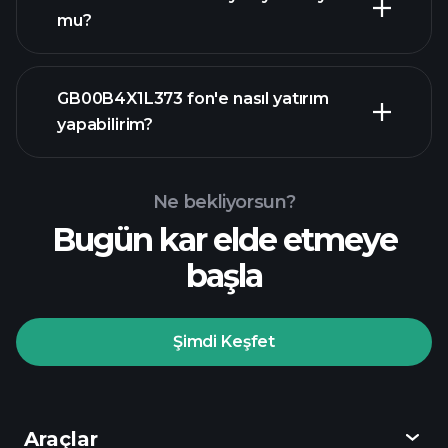
mu?
ileri düzey grafik
GB00B4X1L373 fon'e nasıl yatırım
yapabilirim?
GB00B4X1L373
fon grafiği
Ne bekliyorsun?
Bugün kar elde etmeye
başla
Playtrade
Şimdi Keşfet
Turnuvaları
önerilen aracı kurum
Araçlar