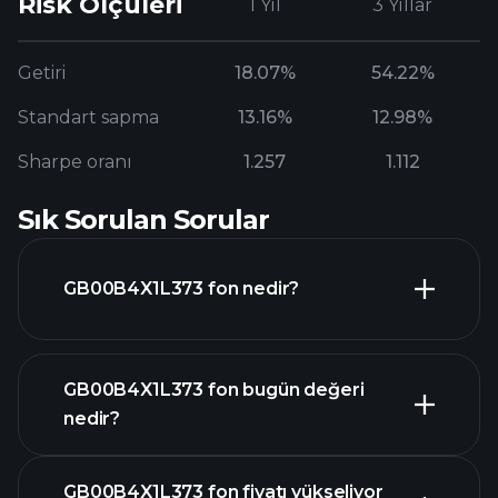
Risk Ölçüleri
1 Yıl
3 Yıllar
Getiri
18.07%
54.22%
Standart sapma
13.16%
12.98%
Sharpe oranı
1.257
1.112
Sık Sorulan Sorular
GB00B4X1L373 fon nedir?
GB00B4X1L373 fon bugün değeri
nedir?
GB00B4X1L373 fon fiyatı yükseliyor