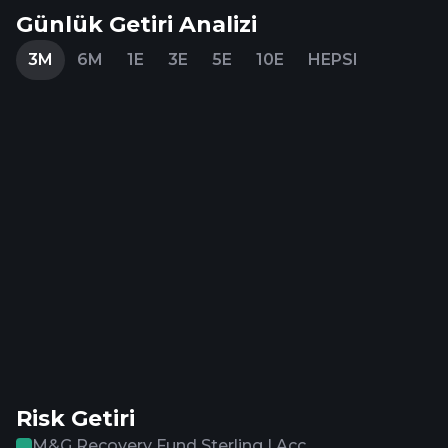
Günlük Getiri Analizi
3M
6M
1E
3E
5E
10E
HEPSI
Risk Getiri
M&G Recovery Fund Sterling I Acc