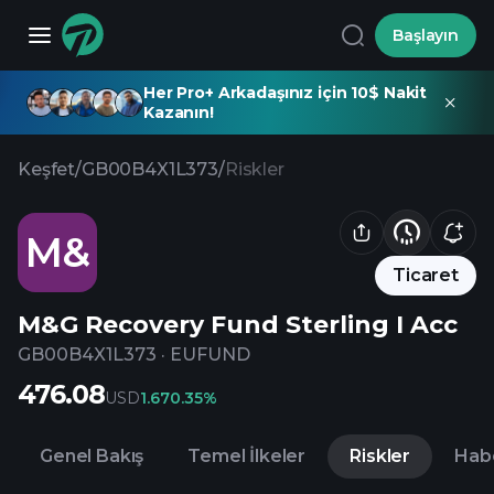
Başlayın
Her Pro+ Arkadaşınız için 10$ Nakit
Kazanın!
Keşfet
/
GB00B4X1L373
/
Riskler
M&
Ticaret
M&G Recovery Fund Sterling I Acc
GB00B4X1L373
·
EUFUND
476.08
USD
1.67
0.35%
Genel Bakış
Temel İlkeler
Riskler
Hab