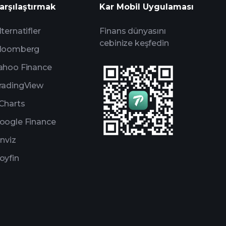
arşılaştırmak
Kar Mobil Uygulaması
önerilen aracı kurum
lternatifler
Finans dünyasını
cebinize keşfedin
loomberg
ahoo Finance
radingView
Charts
oogle Finance
inviz
oyfin