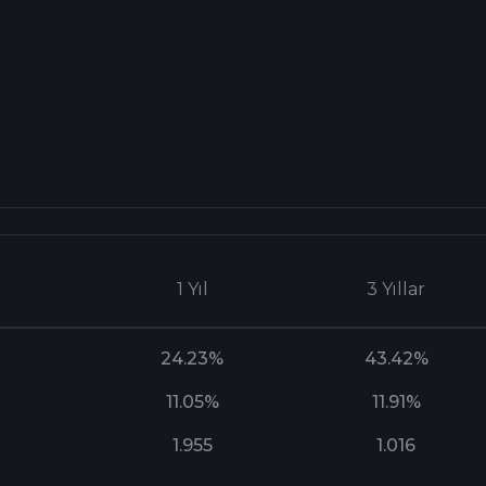
1 Yıl
3 Yıllar
24.23%
43.42%
11.05%
11.91%
1.955
1.016