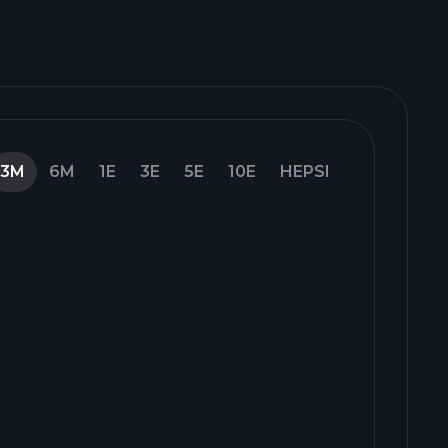
3M
6M
1E
3E
5E
10E
HEPSI