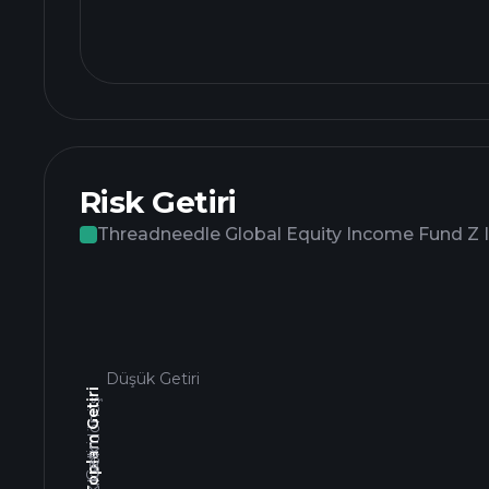
Risk Getiri
Threadneedle Global Equity Income Fund Z
Düşük Getiri
3 Yıllık Toplam Getiri
Yüksek dönüş
Düşük Getiri