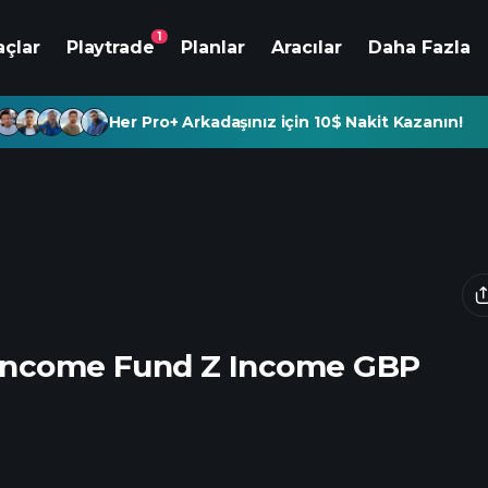
1
açlar
Playtrade
Planlar
Aracılar
Daha Fazla
Her Pro+ Arkadaşınız için 10$ Nakit Kazanın!
 Income Fund Z Income GBP