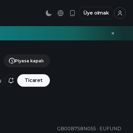
Üye olmak
Piyasa kapalı
Ticaret
GB00B7S8N055
·
EUFUND