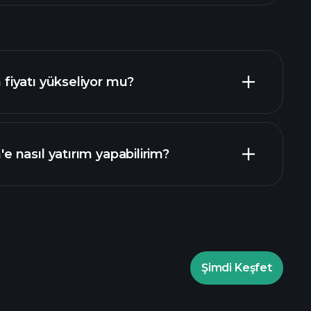
iyatı yükseliyor mu?
nasıl yatırım yapabilirim?
GB00B7S8N055 fon grafiği
Şimdi Keşfet
Playtrade