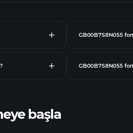
GB00B7S8N055 fon f
?
GB00B7S8N055 fon'e 
ileri düzey grafik
meye başla
Turnuvaları