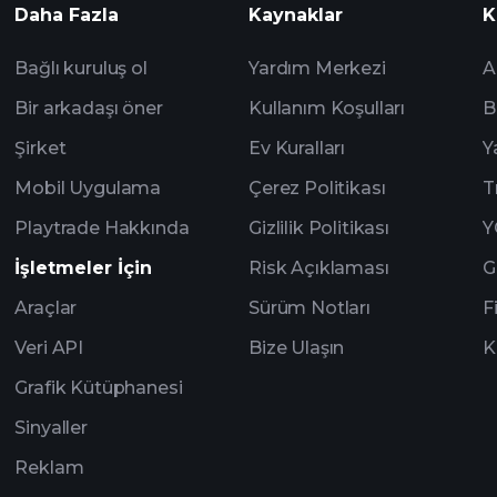
Daha Fazla
Kaynaklar
K
Bağlı kuruluş ol
Yardım Merkezi
A
Bir arkadaşı öner
Kullanım Koşulları
B
Şirket
Ev Kuralları
Y
Mobil Uygulama
Çerez Politikası
T
Playtrade Hakkında
Gizlilik Politikası
Y
İşletmeler İçin
Risk Açıklaması
G
Araçlar
Sürüm Notları
F
Veri API
Bize Ulaşın
K
Grafik Kütüphanesi
Sinyaller
Reklam