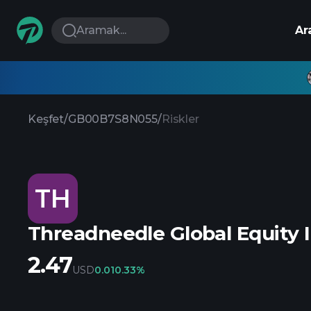
Aramak...
Ar
Keşfet
/
GB00B7S8N055
/
Riskler
TH
Threadneedle Global Equity
2.47
USD
0.01
0.33%